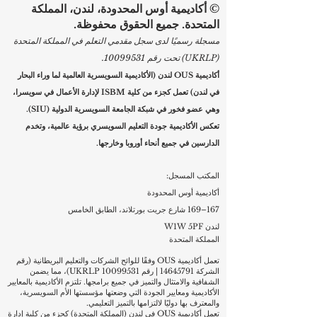
© أكاديمية أوس المحدودة، لندن، المملكة
المتحدة. جميع الحقوق محفوظة.
مسجلة رسميًا لدى سجل مقدمي التعلم في المملكة المتحدة
(UKRLP) تحت رقم
10099531
.
أكاديمية OUS لندن (الأكاديمية السويسرية العالمية لما وراء البحار
في لندن) تعمل كجزء من كلية ISBM لإدارة الأعمال في سويسرا،
وهي عضو فخور في شبكة الجامعة السويسرية الدولية (SIU).
تعكس الأكاديمية جودة التعليم السويسري برؤية عالمية، وتخدم
الدارسين في جميع أنحاء أوروبا وخارجها.
المكتب المسجل:
أكاديمية أوس المحدودة
167–169 شارع جريت بورتلاند، الطابق الخامس
لندن W1W 5PF
المملكة المتحدة
تعمل أكاديمية OUS وفقًا للوائح الشركات والتعليم البريطانية (رقم
الشركة
14645791
| رقم UKRLP
10099531)
، مما يضمن
الشفافية والامتثال والتميز في جميع برامجها. تلتزم الأكاديمية بالمعايير
الأكاديمية ومعايير الجودة التي وضعتها مؤسستها الأم السويسرية،
والمعترف بها دوليًا لالتزامها بالتميز التعليمي.
تعمل أكاديمية OUS في لندن (المملكة المتحدة) كجزء من كلية إدارة