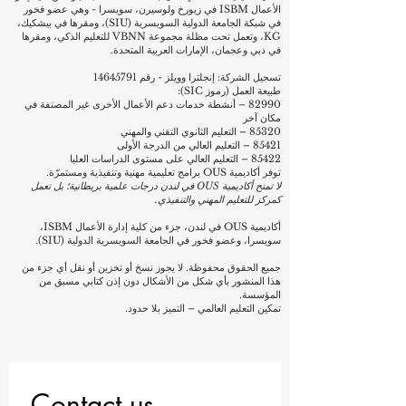
الأعمال ISBM في زيورخ ولوسيرن، سويسرا - وهي عضو فخور
في شبكة الجامعة الدولية السويسرية (SIU)، ومقرها في بيشكيك،
KG، وتعمل تحت مظلة مجموعة VBNN للتعليم الذكي، ومقرها
في دبي وعجمان، الإمارات العربية المتحدة.
تسجيل الشركة: إنجلترا وويلز - رقم
14645791
طبيعة العمل (رموز SIC):
82990 – أنشطة خدمات دعم الأعمال الأخرى غير المصنفة في
مكان آخر
85320 – التعليم الثانوي التقني والمهني
85421 – التعليم العالي من الدرجة الأولى
85422 – التعليم العالي على مستوى الدراسات العليا
توفر أكاديمية OUS برامج تعليمية مهنية وتنفيذية ومستمرّة.
لا تمنح أكاديمية OUS في لندن درجات علمية بريطانية؛ بل تعمل
كمركز للتعليم المهني والتنفيذي.
أكاديمية OUS في لندن، جزء من كلية إدارة الأعمال ISBM،
سويسرا، وعضو فخور في الجامعة السويسرية الدولية (SIU).
جميع الحقوق محفوظة. لا يجوز نسخ أو تخزين أو نقل أي جزء من
هذا المنشور بأي شكل من الأشكال دون إذن كتابي مسبق من
المؤسسة.
تمكين التعليم العالمي – التميز بلا حدود.
Contact us