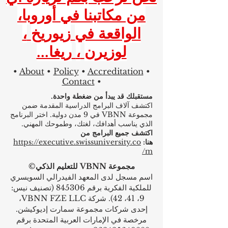
من مكاتبنا في أوروبا،
الواقعة في
زيوريخ
،
لوزيرن
،
ريغا...
•
About
•
Policy
•
Accreditation
•
Contact
•
مستقبلك قد يبدأ من ضغطة واحدة.
اكتشف آلاف البرامج الدراسية المقدمة ضمن
مجموعة VBNN في 9 مدن دولية. اختر البرنامج
الذي يناسب أهدافك، لغتك، وطموحك المهني.
اكتشف جميع البرامج من
هنا:
https://executive.swissuniversity.co
m/
مجموعة VBNN للتعليم الذكي©
اسم مسجل لدى المعهد الفيدرالي السويسري
للملكية الفكرية برقم 845306 (تصنيف نيس:
9، 41، 42). شركة VBNN FZE LLC،
إحدى شركات مجموعة سمارت إديوكيشن.
مرخصة في الإمارات العربية المتحدة برقم