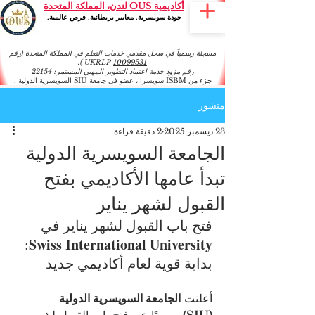
أكاديمية OUS لندن، المملكة المتحدة
جودة سويسرية. معايير بريطانية. فرص عالمية.
مسجلة رسمياً في سجل مقدمي خدمات التعلم في المملكة المتحدة (رقم
).
UKRLP
10099531
رقم مزود خدمة اعتماد التطوير المهني المستمر:
22154
جزء من
ISBM سويسرا
، عضو في
جامعة SIU السويسرية الدولية
.
منشور
23 ديسمبر 2025
2 دقيقة قراءة
الجامعة السويسرية الدولية
تبدأ عامها الأكاديمي بفتح
القبول لشهر يناير
فتح باب القبول لشهر يناير في 
Swiss International University
: 
بداية قوية لعام أكاديمي جديد
أعلنت 
الجامعة السويسرية الدولية 