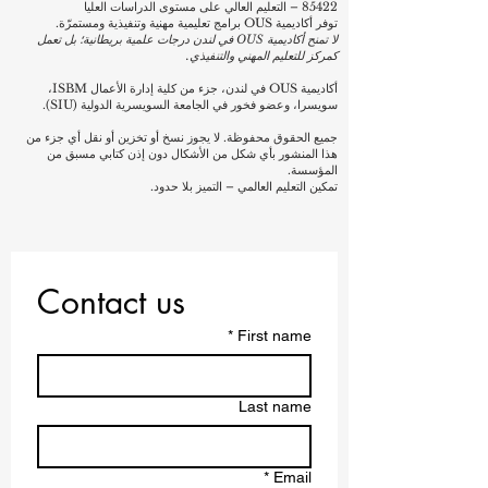
85422 – التعليم العالي على مستوى الدراسات العليا
توفر أكاديمية OUS برامج تعليمية مهنية وتنفيذية ومستمرّة.
لا تمنح أكاديمية OUS في لندن درجات علمية بريطانية؛ بل تعمل
كمركز للتعليم المهني والتنفيذي.
أكاديمية OUS في لندن، جزء من كلية إدارة الأعمال ISBM،
سويسرا، وعضو فخور في الجامعة السويسرية الدولية (SIU).
جميع الحقوق محفوظة. لا يجوز نسخ أو تخزين أو نقل أي جزء من
هذا المنشور بأي شكل من الأشكال دون إذن كتابي مسبق من
المؤسسة.
تمكين التعليم العالمي – التميز بلا حدود.
Contact us
*
First name
Last name
*
Email