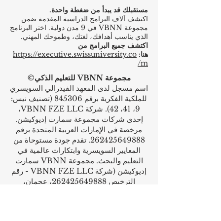
مستقبلك قد يبدأ من ضغطة واحدة.
اكتشف آلاف البرامج الدراسية المقدمة ضمن
مجموعة VBNN في 9 مدن دولية. اختر البرنامج
الذي يناسب أهدافك، لغتك، وطموحك المهني.
اكتشف جميع البرامج من
هنا:
https://executive.swissuniversity.co
m/
مجموعة VBNN للتعليم الذكي©
اسم مسجل لدى المعهد الفيدرالي السويسري
للملكية الفكرية برقم 845306 (تصنيف نيس:
9، 41، 42). شركة VBNN FZE LLC،
إحدى شركات مجموعة سمارت إديوكيشن.
مرخصة في الإمارات العربية المتحدة برقم
262425649888
. تقدم جودة مستوحاة من
المعايير السويسرية وابتكارات عالمية في
التعليم والبحث. مجموعة VBNN سمارت
إديوكيشن (شركة VBNN FZE LLC - رقم
الترخيص
262425649888
، عجمان،
الإمارات العربية المتحدة).
الجامعة السويسرية الدولية
SIU
(
معتمدة من
قبل وزارة التعليم والعلوم KG).