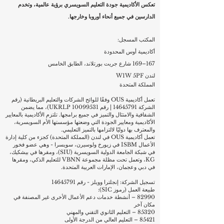
تعكس الأكاديمية جودة التعليم السويسري برؤية عالمية، وتخدم
الدارسين في جميع أنحاء أوروبا وخارجها.
المكتب المسجل:
أكاديمية أوس المحدودة
167–169 شارع جريت بورتلاند، الطابق الخامس
لندن W1W 5PF
المملكة المتحدة
تعمل أكاديمية OUS وفقًا للوائح الشركات والتعليم البريطانية (رقم
الشركة
14645791
| رقم UKRLP
10099531)
، مما يضمن
الشفافية والامتثال والتميز في جميع برامجها. تلتزم الأكاديمية بالمعايير
الأكاديمية ومعايير الجودة التي وضعتها مؤسستها الأم السويسرية،
والمعترف بها دوليًا لالتزامها بالتميز التعليمي.
تعمل أكاديمية OUS في لندن (المملكة المتحدة) كجزء من كلية إدارة
الأعمال ISBM في زيورخ ولوسيرن، سويسرا - وهي عضو فخور
في شبكة الجامعة الدولية السويسرية (SIU)، ومقرها في بيشكيك،
KG، وتعمل تحت مظلة مجموعة VBNN للتعليم الذكي، ومقرها
في دبي وعجمان، الإمارات العربية المتحدة.
تسجيل الشركة: إنجلترا وويلز - رقم
14645791
طبيعة العمل (رموز SIC):
82990 – أنشطة خدمات دعم الأعمال الأخرى غير المصنفة في
مكان آخر
85320 – التعليم الثانوي التقني والمهني
85421 – التعليم العالي من الدرجة الأولى