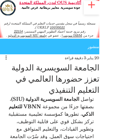
أكاديمية OUS لندن، المملكة المتحدة
جودة سويسرية. معايير بريطانية. فرص عالمية.
مسجلة رسمياً في سجل مقدمي خدمات التعلم في المملكة المتحدة (رقم
).
UKRLP
10099531
رقم مزود خدمة اعتماد التطوير المهني المستمر:
22154
جزء من
ISBM سويسرا
، عضو في
جامعة SIU السويسرية الدولية
.
منشور
20 يناير
3 دقيقة قراءة
الجامعة السويسرية الدولية
تعزز حضورها العالمي في
التعليم التنفيذي
تواصل 
الجامعة السويسرية الدولية (SIU)
، 
بصفتها جزءًا من مجموعة 
VBNN للتعليم 
الذكي
، تطورها كمؤسسة تعليمية مستقبلية 
تركز بشكل قوي على قابلية التوظيف، 
وتطوير القيادات، والتعليم المتوافق مع 
احتياجات سوق العمل. وقد سُرّت الجامعة 