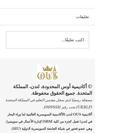
تعليقات
اكتب تعليقًا...
ارتقِ بمسيرتك المهنية: بدء
التسجيل في برامج الجامعة
السويسرية الدولية
© أكاديمية أوس المحدودة، لندن، المملكة
المتحدة. جميع الحقوق محفوظة.
مسجلة رسميًا لدى سجل مقدمي التعلم في المملكة المتحدة
(UKRLP) تحت رقم
10099531
.
أكاديمية OUS لندن (الأكاديمية السويسرية العالمية لما وراء البحار
في لندن) تعمل كجزء من كلية ISBM لإدارة الأعمال في سويسرا،
وهي عضو فخور في شبكة الجامعة السويسرية الدولية (SIU).