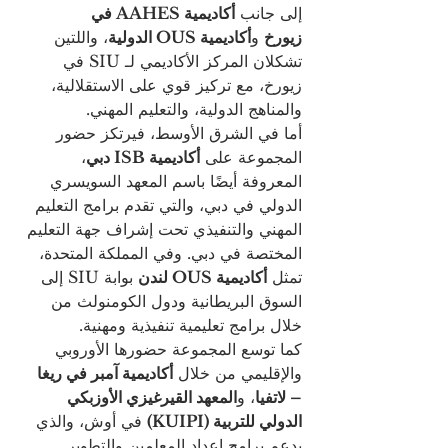
إلى جانب 
أكاديمية AAHES في 
زيورخ
 و
أكاديمية OUS الدولية
، واللتين 
تشكلان المركز الأكاديمي لـ SIU في 
زيورخ، مع تركيز قوي على الاستقلالية، 
والمناهج الدولية، والتعليم المهني.
أما في الشرق الأوسط، فيرتكز حضور 
المجموعة على 
أكاديمية ISB دبي
، 
المعروفة أيضًا باسم المعهد السويسري 
الدولي في دبي، والتي تقدم برامج التعليم 
المهني والتنفيذي تحت إشراف جهة التعليم 
المختصة في دبي. وفي المملكة المتحدة، 
تمثل 
أكاديمية OUS لندن
 بوابة SIU إلى 
السوق البريطانية ودول الكومنولث من 
خلال برامج تعليمية تنفيذية ومهنية.
كما توسع المجموعة حضورها الأوروبي 
والإقليمي من خلال 
أكاديمية آمبر في ريغا 
– لاتفيا
، و
المعهد القيرغيزي الأوزبكي 
الدولي للتربية (KUIPI)
 في أوش، والذي 
يدعم برامج إعداد المعلمين والتطوير 