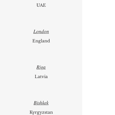
UAE
London
England
Riga
Latvia
Bishkek
Kyrgyzstan