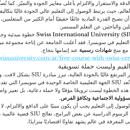
لدقة والاستقرار والالتزام بأعلى معايير الجودة والتميّز. كما تُصن
الم، حيث يرتبط الوصول إلى التعليم عالي الجودة غالبًا بتكال
 تصبح القدرة المادية عائقًا حقيقيًا أمام الكثير من المتعلمين، 
ملين والباحثين عن التعلم المستمر.
Swiss International University (SI
 خطوة مبدئية وجر
ل التعليم في سويسرا. فقد أعلنت الجامعة عن إتاحة مجموعة من
 مع منح 
شهادات رسمية
 عند إتمامها بنجاح.
wissuniversity.com/ar/free-course-with-swiss-cert
القيم وليست حملة تسويقية
في بلد يرتبط فيه السعر المرتفع غالبًا بالجودة ال
هو متاح من معلومات، تُعد SIU الجهة التعليمية الخاصة الوحيدة في سويسرا ال
ذه الخطوة ليست ترويجًا مؤقتًا ولا حملة دعائية، بل تعبير و
سؤولية الاجتماعية وتكافؤ الفرص
.
لوصول إلى التعليم يجب أن يكون مبنيًا على الدافع والالتزام، لا
المالية. ومن خلال إزالة الرسوم الدراسية عن بعض ا
المعرفة في عالم يشهد تفاوتًا اقتصاديًا متزايدًا.