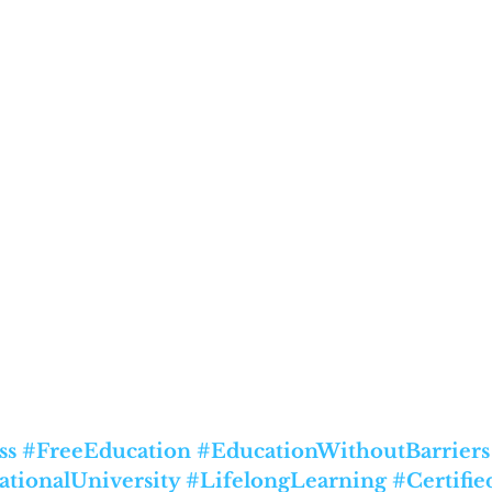
ss
#FreeEducation
#EducationWithoutBarriers
ationalUniversity
#LifelongLearning
#Certifi