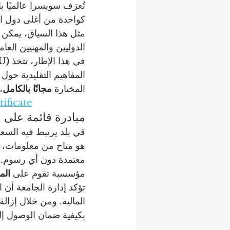
تُعرَف سويسرا عالميًا با
كواحدة من أغلى دول الع
مثل هذا السياق، يمكن أن
الدوليين والمهنيين العا
في هذا الإطار، تتخذ 
U)
المفاهيم التقليدية حو
المختارة 
مجانًا بالكامل
،
ificate
مبادرة قائمة على 
معتمدة دون أي رسوم. ه
مؤسسية تقوم على 
الم
تؤكد إدارة الجامعة أن ا
بكيفية ضمان الوصول إلى 