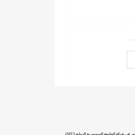
ة السويسرية الدولية
 المشهد الأكاديمي في دول
 ببرامج الإدارة التنفيذية
أكاديمية OUS لندن (الأكاديمية السويسرية العالمية لما وراء البحار في لندن) تعمل كجزء من كلية ISBM لإدارة الأعمال في سويسرا، وهي عضو فخور في شبكة الجامعة السويسرية الدولية (SIU).