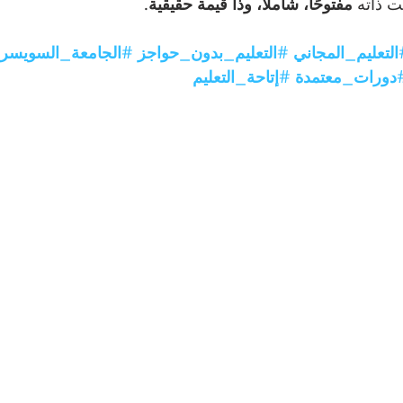
 ذاته 
مفتوحًا، شاملًا، وذا قيمة حقيقية
.
التعليم_المجاني
#التعليم_بدون_حواجز
#الجامعة_السويسرية
دورات_معتمدة
#إتاحة_التعليم