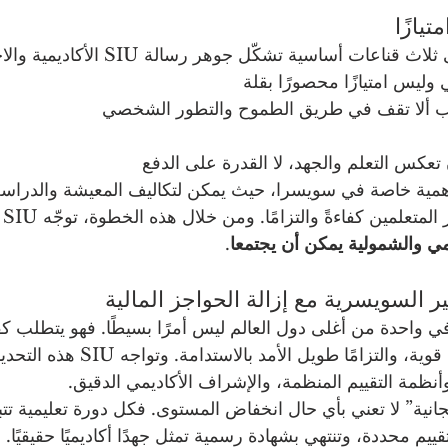
يازًا
عات أساسية تشكّل جوهر رسالة SIU الأكاديمية والاجتماعية:
وليس امتيازًا محصورًا بقلة
يجب ألا تقف في طريق الطموح والتطور الشخصي
عكس التعلم والجهد، لا القدرة على الدفع
مية خاصة في سويسرا، حيث يمكن لتكاليف المعيشة والدراسة 
تحد
ديمي والشمولية يمكن أن يجتمعا
.
ر السويسرية مع إزالة الحواجز المالية
ي واحدة من أغلى دول العالم ليس أمرًا بسيطًا. فهو يتطلب كف
عالية، وحوكمة أكاديمية قوية، والتزامًا طويل
وأنظمة التقييم المنظمة، والإشراف الأكاديمي الدقيق.
انية” لا تعني بأي حال انخفاض المستوى. فكل دورة تعليمية تت
يم محددة، وتنتهي بشهادة رسمية تمثل جهدًا أكاديميًا حقيقيًا.