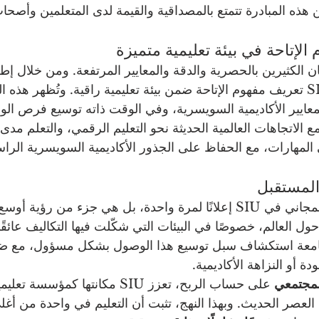
ذه المبادرة تتمتع بالمصداقية والقيمة لدى المتعلمين وأصحا
الإتاحة في بيئة تعليمية متميزة
 الكثيرين بالحصرية والدقة والمعايير المرتفعة. ومن خلال إط
معتمدة مجانية، تعيد SIU تعريف مفهوم الإتاحة ضمن بيئة تعليمية راقية. وتُظهر هذ
عايير الأكاديمية السويسرية، وفي الوقت ذاته توسيع فرص الوص
 الاتجاهات العالمية الحديثة نحو التعليم الرقمي، والتعلم مدى ا
المهارات، مع الحفاظ على الجذور الأكاديمية السويسرية الرا
المستقبل
لا تمثل مبادرة التعليم المجاني في SIU إعلانًا لمرة واحدة، بل هي جزء من
ول العالم، خصوصًا في البيئات التي شكّلت فيها التكاليف عائقًا ت
امعة استكشاف سبل توسيع هذا الوصول بشكل مسؤول، مع ضما
 أو النزاهة الأكاديمية.
المجتمعي
 على حساب الربح، تعزز SIU مكانتها ك
العصر الحديث. وبهذا النهج، تثبت أن التعليم في واحدة من أغلى