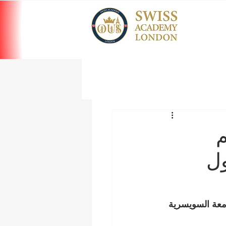
م
ول
معة السويسرية 