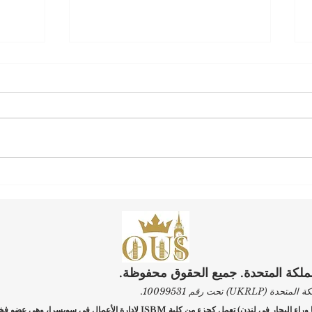
ارتقِ بمسيرتك المهنية: بدء
الجامع
التسجيل في برامج الجامعة
تتصدر
السويسرية الدولية
الخليج
مملكة المتحدة. جميع الحقوق محفوظة.
حت رقم 10099531.