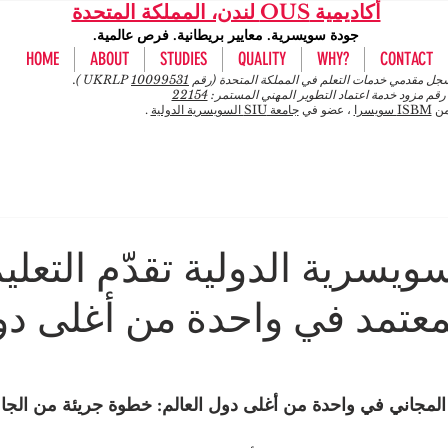
أكاديمية OUS لندن، المملكة المتحدة
جودة سويسرية. معايير بريطانية. فرص عالمية.
HOME
ABOUT
STUDIES
QUALITY
WHY?
CONTACT
 مقدمي خدمات التعلم في المملكة المتحدة (رقم UKRLP
10099531
).
رقم مزود خدمة اعتماد التطوير المهني المستمر:
22154
من
ISBM سويسرا
، عضو في
جامعة SIU السويسرية الدولية
.
ويسرية الدولية تقدّم التعلي
معتمد في واحدة من أغلى د
 المجاني في واحدة من أغلى دول العالم: خطوة جريئة من الجا