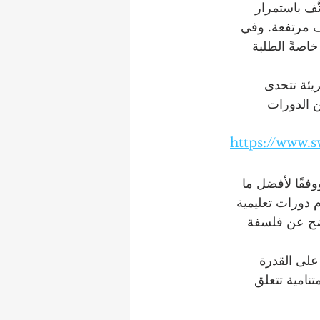
َّف باستمرار 
يف مرتفعة. وفي 
خاصةً الطلبة 
يئة تتحدى 
 الدورات 
https://www.s
عالية، تبرز مبادرة SIU بشكل لافت. ووفقًا لأفضل ما 
تي تقدم دورات تعليمية 
اضح عن فلسفة 
 على القدرة 
لبرامج، تعالج SIU قضية عالمية متنامية تتعلق 