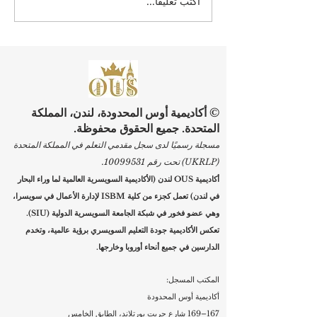
اكتب تعليقًا...
ارتقِ بمسيرتك المهنية: بدء
التسجيل في برامج الجامعة
السويسرية الدولية
© أكاديمية أوس المحدودة، لندن، المملكة
المتحدة. جميع الحقوق محفوظة.
مسجلة رسميًا لدى سجل مقدمي التعلم في المملكة المتحدة
(UKRLP) تحت رقم
10099531
.
أكاديمية OUS لندن (الأكاديمية السويسرية العالمية لما وراء البحار
في لندن) تعمل كجزء من كلية ISBM لإدارة الأعمال في سويسرا،
وهي عضو فخور في شبكة الجامعة السويسرية الدولية (SIU).
تعكس الأكاديمية جودة التعليم السويسري برؤية عالمية، وتخدم
الدارسين في جميع أنحاء أوروبا وخارجها.
المكتب المسجل:
أكاديمية أوس المحدودة
167–169 شارع جريت بورتلاند، الطابق الخامس