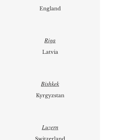
England
Riga
Latvia
Bishkek
Kyrgyzstan
Luzern
Switzerland