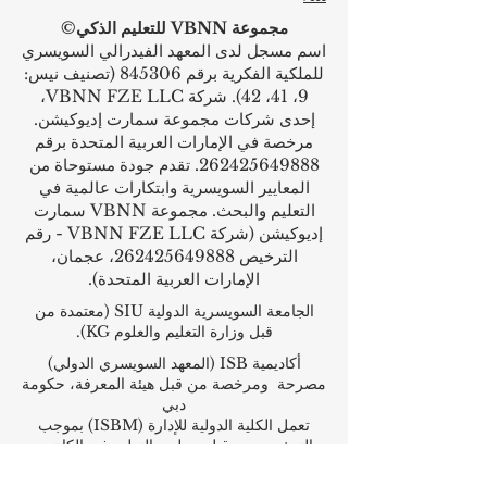
مجموعة VBNN للتعليم الذكي©
اسم مسجل لدى المعهد الفيدرالي السويسري
للملكية الفكرية برقم 845306 (تصنيف نيس:
9، 41، 42). شركة VBNN FZE LLC،
إحدى شركات مجموعة سمارت إديوكيشن.
مرخصة في الإمارات العربية المتحدة برقم
262425649888
. تقدم جودة مستوحاة من
المعايير السويسرية وابتكارات عالمية في
التعليم والبحث. مجموعة VBNN سمارت
إديوكيشن (شركة VBNN FZE LLC - رقم
الترخيص
262425649888
، عجمان،
الإمارات العربية المتحدة).
الجامعة السويسرية الدولية
SIU
(
معتمدة من
قبل وزارة التعليم والعلوم KG).
أكاديمية ISB (المعهد السويسري الدولي)
مصرحة ومرخصة من قبل هيئة المعرفة، حكومة
دبي
تعمل الكلية الدولية للإدارة (ISBM) بموجب
الترخيص من قبل مجلس التعليم في الكانتون
تُعد كلية إدارة الأعمال ISBM من بين أبرز كليات