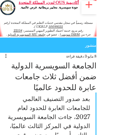
أكاديمية OUS لندن، المملكة المتحدة
جودة سويسرية. معايير بريطانية. فرص عالمية.
مسجلة رسمياً في سجل مقدمي خدمات التعلم في المملكة المتحدة (رقم
).
UKRLP
10099531
رقم مزود خدمة اعتماد التطوير المهني المستمر:
22154
جزء من
ISBM سويسرا
، عضو في
جامعة SIU السويسرية الدولية
.
منشور
8 مايو
3 دقيقة قراءة
الجامعة السويسرية الدولية
ضمن أفضل ثلاث جامعات
عابرة للحدود عالميًا
بعد صدور التصنيف العالمي 
للجامعات العابرة للحدود لعام 
2027، جاءت الجامعة السويسرية 
الدولية في المركز الثالث عالميًا، 