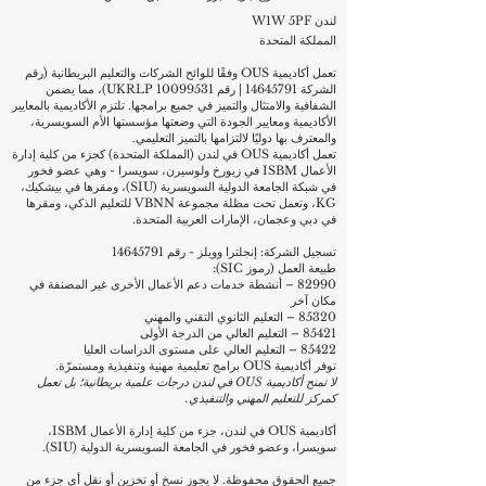
لندن W1W 5PF
المملكة المتحدة
تعمل أكاديمية OUS وفقًا للوائح الشركات والتعليم البريطانية (رقم
الشركة
14645791
| رقم UKRLP
10099531)
، مما يضمن
الشفافية والامتثال والتميز في جميع برامجها. تلتزم الأكاديمية بالمعايير
الأكاديمية ومعايير الجودة التي وضعتها مؤسستها الأم السويسرية،
والمعترف بها دوليًا لالتزامها بالتميز التعليمي.
تعمل أكاديمية OUS في لندن (المملكة المتحدة) كجزء من كلية إدارة
الأعمال ISBM في زيورخ ولوسيرن، سويسرا - وهي عضو فخور
في شبكة الجامعة الدولية السويسرية (SIU)، ومقرها في بيشكيك،
KG، وتعمل تحت مظلة مجموعة VBNN للتعليم الذكي، ومقرها
في دبي وعجمان، الإمارات العربية المتحدة.
تسجيل الشركة: إنجلترا وويلز - رقم
14645791
طبيعة العمل (رموز SIC):
82990 – أنشطة خدمات دعم الأعمال الأخرى غير المصنفة في
مكان آخر
85320 – التعليم الثانوي التقني والمهني
85421 – التعليم العالي من الدرجة الأولى
85422 – التعليم العالي على مستوى الدراسات العليا
توفر أكاديمية OUS برامج تعليمية مهنية وتنفيذية ومستمرّة.
لا تمنح أكاديمية OUS في لندن درجات علمية بريطانية؛ بل تعمل
كمركز للتعليم المهني والتنفيذي.
أكاديمية OUS في لندن، جزء من كلية إدارة الأعمال ISBM،
سويسرا، وعضو فخور في الجامعة السويسرية الدولية (SIU).
جميع الحقوق محفوظة. لا يجوز نسخ أو تخزين أو نقل أي جزء من