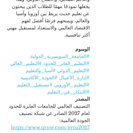
يجعلها نموذجًا مهمًا للطلاب الذين يبحثون 
عن تعليم حديث يربط بين أوروبا وآسيا 
والعالم، ويمنحهم فرصًا أفضل لفهم 
الاقتصاد العالمي والاستعداد لمستقبل مهني 
أكثر تنافسية.
الوسوم
#الجامعة_السويسرية_الدولية
#التعليم_العابر_للحدود
#التعليم_العالي
#التعليم_الدولي
#آسيا_والتعليم
#إدارة_الأعمال
#الجودة_الأكاديمية
#التعليم_الأوروبي
#مستقبل_التعليم
#الابتكار_في_التعليم
المصدر 
التصنيف العالمي للجامعات العابرة للحدود 
لعام 2027 الصادر عن شبكة تصنيف 
الجودة العالمية: 
https://www.qrnw.com/grtu2027