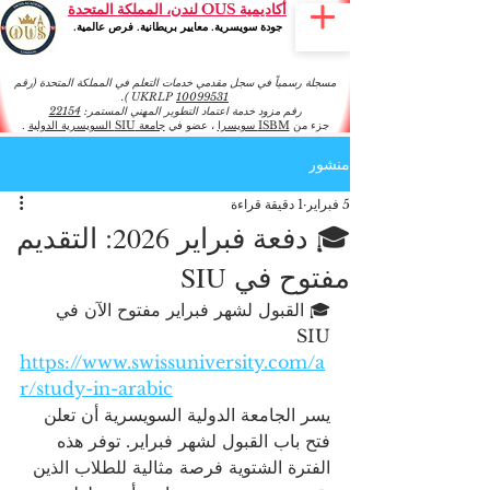
أكاديمية OUS لندن، المملكة المتحدة
جودة سويسرية. معايير بريطانية. فرص عالمية.
مسجلة رسمياً في سجل مقدمي خدمات التعلم في المملكة المتحدة (رقم
).
UKRLP
10099531
رقم مزود خدمة اعتماد التطوير المهني المستمر:
22154
جزء من
ISBM سويسرا
، عضو في
جامعة SIU السويسرية الدولية
.
منشور
5 فبراير
1 دقيقة قراءة
🎓 دفعة فبراير 2026: التقديم
مفتوح في SIU
🎓 القبول لشهر فبراير مفتوح الآن في 
SIU
https://www.swissuniversity.com/a
r/study-in-arabic
يسر الجامعة الدولية السويسرية أن تعلن 
فتح باب القبول لشهر فبراير. توفر هذه 
الفترة الشتوية فرصة مثالية للطلاب الذين 