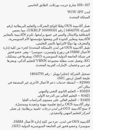
167–169 شارع جريت بورتلاند، الطابق الخامس
لندن W1W 5PF
المملكة المتحدة
تعمل أكاديمية OUS وفقًا للوائح الشركات والتعليم البريطانية (رقم
الشركة
14645791
| رقم UKRLP
10099531)
، مما يضمن
الشفافية والامتثال والتميز في جميع برامجها. تلتزم الأكاديمية بالمعايير
الأكاديمية ومعايير الجودة التي وضعتها مؤسستها الأم السويسرية،
والمعترف بها دوليًا لالتزامها بالتميز التعليمي.
تعمل أكاديمية OUS في لندن (المملكة المتحدة) كجزء من كلية إدارة
الأعمال ISBM في زيورخ ولوسيرن، سويسرا - وهي عضو فخور
في شبكة الجامعة الدولية السويسرية (SIU)، ومقرها في بيشكيك،
KG، وتعمل تحت مظلة مجموعة VBNN للتعليم الذكي، ومقرها
في دبي وعجمان، الإمارات العربية المتحدة.
تسجيل الشركة: إنجلترا وويلز - رقم
14645791
طبيعة العمل (رموز SIC):
82990 – أنشطة خدمات دعم الأعمال الأخرى غير المصنفة في
مكان آخر
85320 – التعليم الثانوي التقني والمهني
85421 – التعليم العالي من الدرجة الأولى
85422 – التعليم العالي على مستوى الدراسات العليا
توفر أكاديمية OUS برامج تعليمية مهنية وتنفيذية ومستمرّة.
لا تمنح أكاديمية OUS في لندن درجات علمية بريطانية؛ بل تعمل
كمركز للتعليم المهني والتنفيذي.
أكاديمية OUS في لندن، جزء من كلية إدارة الأعمال ISBM،
سويسرا، وعضو فخور في الجامعة السويسرية الدولية (SIU).