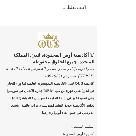
اكتب تعليقًا...
ارتقِ بمسيرتك المهنية: بدء
التسجيل في برامج الجامعة
السويسرية الدولية
© أكاديمية أوس المحدودة، لندن، المملكة
المتحدة. جميع الحقوق محفوظة.
مسجلة رسميًا لدى سجل مقدمي التعلم في المملكة المتحدة
(UKRLP) تحت رقم
10099531
.
أكاديمية OUS لندن (الأكاديمية السويسرية العالمية لما وراء البحار
في لندن) تعمل كجزء من كلية ISBM لإدارة الأعمال في سويسرا،
وهي عضو فخور في شبكة الجامعة السويسرية الدولية (SIU).
تعكس الأكاديمية جودة التعليم السويسري برؤية عالمية، وتخدم
الدارسين في جميع أنحاء أوروبا وخارجها.
المكتب المسجل:
أكاديمية أوس المحدودة