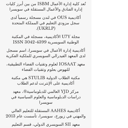
تُعد كلية إدارة الأعمال ISBM من بين أبرز كليات
إدارة الفنادق والأعمال المستقلة في سويسرا
أكاديمية OUS في لندن مسجلة رسمياً لدى
سجل مزودي التعليم في المملكة المتحدة
(UKRLP).
مجلة U7Y الأكاديمية، مسجلة في المكتبة
الوطنية السويسرية ISSN 3042-4399
أكاديمية إدارة الأعمال في سويسرا، اسم مسجل
لدى المعهد الفيدرالي السويسري للملكية الفكرية
معهد IOSAAT لعلوم وتقنيات الفضاء التطبيقية،
للنهوض بعلوم وتقنيات الفضاء
مكتبة الطلاب الدولية STULIB هي مكتبة
أكاديمية على الإنترنت لدعم الطلاب
مركز YJD العالمي للدبلوماسية®، معهد
دراسات الدبلوماسية والعلوم السياسية في
سويسرا
أكاديمية AAHES المستقلة للتعليم العالي
والمهني في زيورخ، سويسرا، تأسست عام 2013
معهد SII السويسري الدولي، قسم التعليم