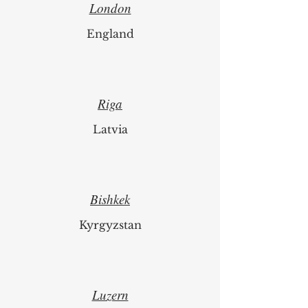
London
England
Riga
Latvia
Bishkek
Kyrgyzstan
Luzern