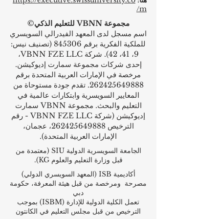
هنا:
https://executive.swissuniversity.co
m/
مجموعة VBNN للتعليم الذكي©
اسم مسجل لدى المعهد الفيدرالي السويسري
للملكية الفكرية برقم 845306 (تصنيف نيس:
9، 41، 42). شركة VBNN FZE LLC،
إحدى شركات مجموعة سمارت إديوكيشن.
مرخصة في الإمارات العربية المتحدة برقم
262425649888
. تقدم جودة مستوحاة من
المعايير السويسرية وابتكارات عالمية في
التعليم والبحث. مجموعة VBNN سمارت
إديوكيشن (شركة VBNN FZE LLC - رقم
الترخيص
262425649888
، عجمان،
الإمارات العربية المتحدة).
الجامعة السويسرية الدولية
SIU
(
معتمدة من
قبل وزارة التعليم والعلوم KG).
أكاديمية ISB (المعهد السويسري الدولي)
مصرحة ومرخصة من قبل هيئة المعرفة، حكومة
دبي
تعمل الكلية الدولية للإدارة (ISBM) بموجب
الترخيص من قبل مجلس التعليم في الكانتون