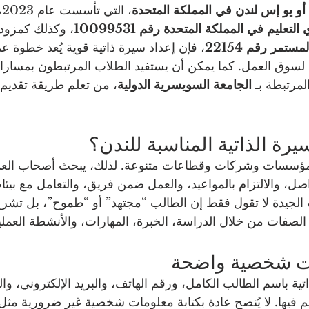
 أو يو إس لندن في المملكة المتحدة
، 
عليم في المملكة المتحدة رقم 10099531
، وكذلك كمزود 
ستمر رقم 22154
، فإن إعداد سيرة ذاتية قوية يُعد خطوة عمل
اد لسوق العمل. كما يمكن أن يستفيد الطلاب المرتبطون بمسارات
مرتبطة بـ 
الجامعة السويسرية الدولية
، من تعلم طريقة تقديم
يرة الذاتية المناسبة للندن؟
 مؤسسات وشركات وقطاعات متنوعة. لذلك، يبحث أصحاب العمل 
ل، والالتزام بالمواعيد، والعمل ضمن فريق، والتعامل مع بيئا
ية الجيدة لا تقول فقط إن الطالب “مجتهد” أو “طموح”، بل تشر
صفات من خلال الدراسة، الخبرة، المهارات، والأنشطة العملي
تية باسم الطالب الكامل، ورقم الهاتف، والبريد الإلكتروني، والم
م فيها. لا يُنصح عادة بكتابة معلومات شخصية غير ضرورية مثل تا