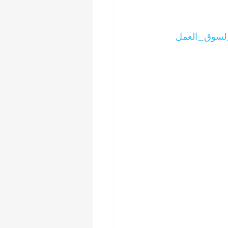
_لسوق_العمل