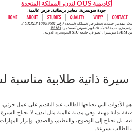
أكاديمية OUS لندن، المملكة المتحدة
جودة سويسرية. معايير بريطانية. فرص عالمية.
HOME
ABOUT
STUDIES
QUALITY
WHY?
CONTACT
 مقدمي خدمات التعلم في المملكة المتحدة (رقم UKRLP
10099531
).
رقم مزود خدمة اعتماد التطوير المهني المستمر:
22154
من
ISBM سويسرا
، عضو في
جامعة SIU السويسرية الدولية
.
يرة ذاتية طلابية مناسبة 
ن أهم الأدوات التي يحتاجها الطالب عند التقديم على عمل جزئي،
ة بداية مهنية. وفي مدينة عالمية مثل لندن، لا تحتاج السيرة ال
يه، بل تحتاج إلى الوضوح، والتنظيم، والصدق، وإبراز المهارات
 الطالب بسرعة.