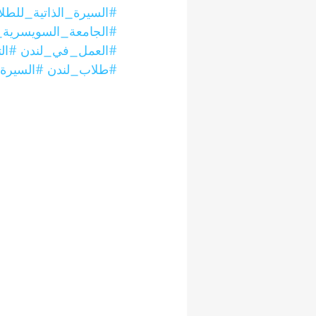
#السيرة_الذاتية_للطل
#الجامعة_السويسرية_ا
#العمل_في_لندن
#ال
#طلاب_لندن
#السيرة_