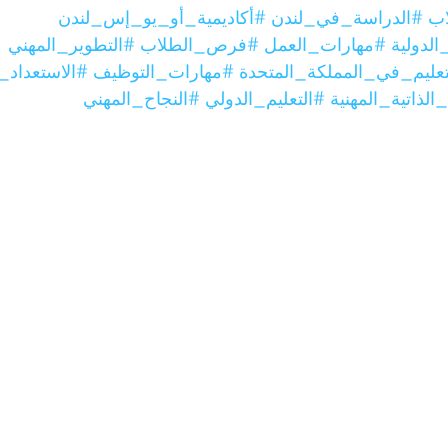
اب
#الدراسة_في_لندن
#أكاديمية_أو_يو_إس_لندن
لدولية
#مهارات_العمل
#فرص_الطلاب
#التطوير_المهني
تعليم_في_المملكة_المتحدة
#مهارات_التوظيف
#الاستعداد
الذاتية_المهنية
#التعليم_الدولي
#النجاح_المهني