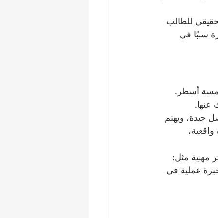
لحقيقي للطالب 
ة سببًا في 
خمسة أسطر. 
 عنها.
ل جيدة، ويهتم 
 واقعية، 
 مهنية مثل: 
برة عملية في 