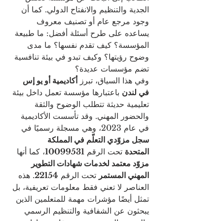
الجدية والتنظيم والانفتاح الدولي. كما أن 
وجود مرجع عام أو تصنيف معروف 
يساعده على طرح أسئلة أفضل: ما طبيعة 
المؤسسة؟ كيف تقدم نفسها؟ ما مدى 
وضوح رؤيتها؟ وكيف تبدو في بيئة تنافسية 
تضم مؤسسات عديدة؟
وفي هذا السياق، تبرز 
أكاديمية أو يو إس 
في لندن
 باعتبارها مؤسسة تعمل داخل بيئة 
تعليمية حديثة تتطلب الوضوح والثقة 
والحضور المهني. وقد تأسست الأكاديمية 
في عام 2023، وهي مسجلة رسميًا في 
سجل مزوّدي التعلّم في المملكة 
المتحدة
 تحت الرقم 
10099531
، كما أنها 
مزوّد معتمد لخدمات شهادات التطوير 
المهني المستمر
 تحت الرقم 
22154
. هذه 
العناصر لا تعني فقط معلومات تعريفية، بل 
تمثل أيضًا مؤشرات مهمة للمتعلمين الذين 
يبحثون عن الشفافية والتنظيم الرسمي 