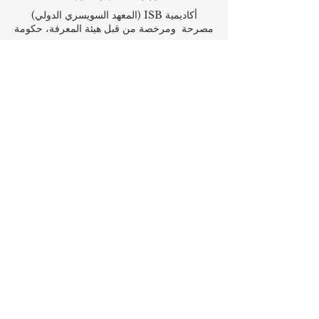
أكاديمية ISB (المعهد السويسري الدولي)
مصرحة ومرخصة من قبل هيئة المعرفة، حكومة
دبي
تعمل الكلية الدولية للإدارة (ISBM) بموجب
الترخيص من قبل مجلس التعليم في الكانتون
تُعد كلية إدارة الأعمال ISBM من بين أبرز كليات
إدارة الفنادق والأعمال المستقلة في سويسرا
أكاديمية OUS في لندن مسجلة رسمياً لدى
سجل مزودي التعليم في المملكة المتحدة
(UKRLP).
مجلة U7Y الأكاديمية، مسجلة في المكتبة
الوطنية السويسرية ISSN 3042-4399
أكاديمية إدارة الأعمال في سويسرا، اسم مسجل
لدى المعهد الفيدرالي السويسري للملكية الفكرية
معهد IOSAAT لعلوم وتقنيات الفضاء التطبيقية،
للنهوض بعلوم وتقنيات الفضاء
مكتبة الطلاب الدولية STULIB هي مكتبة
أكاديمية على الإنترنت لدعم الطلاب
مركز YJD العالمي للدبلوماسية®، معهد