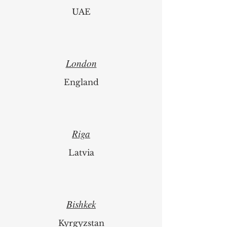
UAE
London
England
Riga
Latvia
Bishkek
Kyrgyzstan