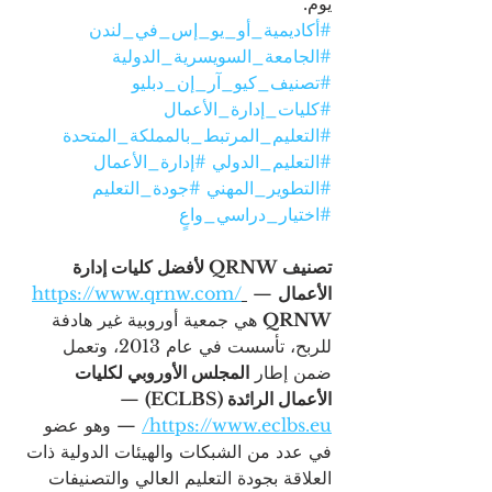
يوم.
#أكاديمية_أو_يو_إس_في_لندن
#الجامعة_السويسرية_الدولية
#تصنيف_كيو_آر_إن_دبليو
#كليات_إدارة_الأعمال
#التعليم_المرتبط_بالمملكة_المتحدة
#التعليم_الدولي
#إدارة_الأعمال
#التطوير_المهني
#جودة_التعليم
#اختيار_دراسي_واع
تصنيف QRNW لأفضل كليات إدارة 
الأعمال
 — 
https://www.qrnw.com/
QRNW
 هي جمعية أوروبية غير هادفة 
للربح، تأسست في عام 2013، وتعمل 
ضمن إطار 
المجلس الأوروبي لكليات 
الأعمال الرائدة (ECLBS)
 — 
https://www.eclbs.eu/
 — وهو عضو 
في عدد من الشبكات والهيئات الدولية ذات 
العلاقة بجودة التعليم العالي والتصنيفات 