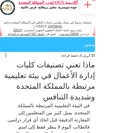
أكاديمية OUS لندن، المملكة المتحدة
جودة سويسرية. معايير بريطانية. فرص عالمية.
مسجلة رسمياً في سجل مقدمي خدمات التعلم في المملكة المتحدة (رقم
).
UKRLP
10099531
رقم مزود خدمة اعتماد التطوير المهني المستمر:
22154
جزء من
ISBM سويسرا
، عضو في
جامعة SIU السويسرية الدولية
.
منشور
23 أبريل
3 دقيقة قراءة
ماذا تعني تصنيفات كليات
إدارة الأعمال في بيئة تعليمية
مرتبطة بالمملكة المتحدة
وشديدة التنافس
في البيئة التعليمية المرتبطة بالمملكة 
المتحدة، يميل كثير من المتعلمين إلى 
المقارنة الدقيقة قبل اتخاذ أي قرار دراسي. 
فالطالب اليوم لا ينظر فقط إلى اسم 