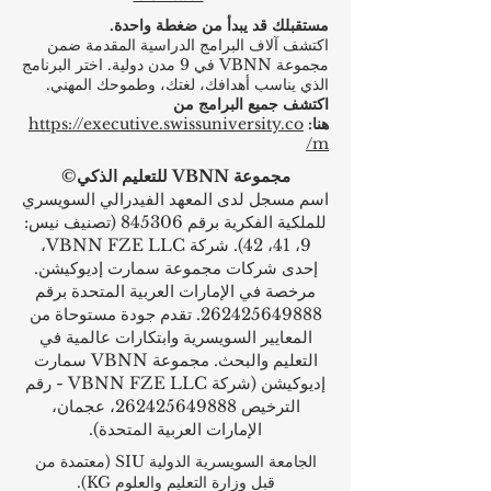
مستقبلك قد يبدأ من ضغطة واحدة.
اكتشف آلاف البرامج الدراسية المقدمة ضمن
مجموعة VBNN في 9 مدن دولية. اختر البرنامج
الذي يناسب أهدافك، لغتك، وطموحك المهني.
اكتشف جميع البرامج من
هنا:
https://executive.swissuniversity.co
m/
مجموعة VBNN للتعليم الذكي©
اسم مسجل لدى المعهد الفيدرالي السويسري
للملكية الفكرية برقم 845306 (تصنيف نيس:
9، 41، 42). شركة VBNN FZE LLC،
إحدى شركات مجموعة سمارت إديوكيشن.
مرخصة في الإمارات العربية المتحدة برقم
262425649888
. تقدم جودة مستوحاة من
المعايير السويسرية وابتكارات عالمية في
التعليم والبحث. مجموعة VBNN سمارت
إديوكيشن (شركة VBNN FZE LLC - رقم
الترخيص
262425649888
، عجمان،
الإمارات العربية المتحدة).
الجامعة السويسرية الدولية
SIU
(
معتمدة من
قبل وزارة التعليم والعلوم KG).