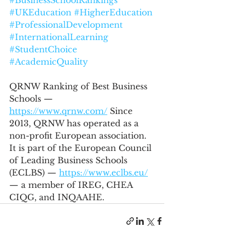
#BusinessSchoolRankings
#UKEducation
#HigherEducation
#ProfessionalDevelopment
#InternationalLearning
#StudentChoice
#AcademicQuality
QRNW Ranking of Best Business 
Schools — 
https://www.qrnw.com/
 Since 
2013, QRNW has operated as a 
non-profit European association. 
It is part of the European Council 
of Leading Business Schools 
(ECLBS) — 
https://www.eclbs.eu/
— a member of IREG, CHEA 
CIQG, and INQAAHE.