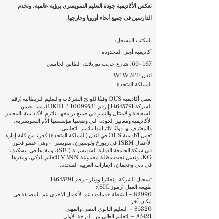
تعكس الأكاديمية جودة التعليم السويسري برؤية عالمية، وتخدم
الدارسين في جميع أنحاء أوروبا وخارجها.
المكتب المسجل:
أكاديمية أوس المحدودة
167–169 شارع جريت بورتلاند، الطابق الخامس
لندن W1W 5PF
المملكة المتحدة
تعمل أكاديمية OUS وفقًا للوائح الشركات والتعليم البريطانية (رقم
الشركة
14645791
| رقم UKRLP
10099531)
، مما يضمن
الشفافية والامتثال والتميز في جميع برامجها. تلتزم الأكاديمية بالمعايير
الأكاديمية ومعايير الجودة التي وضعتها مؤسستها الأم السويسرية،
والمعترف بها دوليًا لالتزامها بالتميز التعليمي.
تعمل أكاديمية OUS في لندن (المملكة المتحدة) كجزء من كلية إدارة
الأعمال ISBM في زيورخ ولوسيرن، سويسرا - وهي عضو فخور
في شبكة الجامعة الدولية السويسرية (SIU)، ومقرها في بيشكيك،
KG، وتعمل تحت مظلة مجموعة VBNN للتعليم الذكي، ومقرها
في دبي وعجمان، الإمارات العربية المتحدة.
تسجيل الشركة: إنجلترا وويلز - رقم
14645791
طبيعة العمل (رموز SIC):
82990 – أنشطة خدمات دعم الأعمال الأخرى غير المصنفة في
مكان آخر
85320 – التعليم الثانوي التقني والمهني
85421 – التعليم العالي من الدرجة الأولى