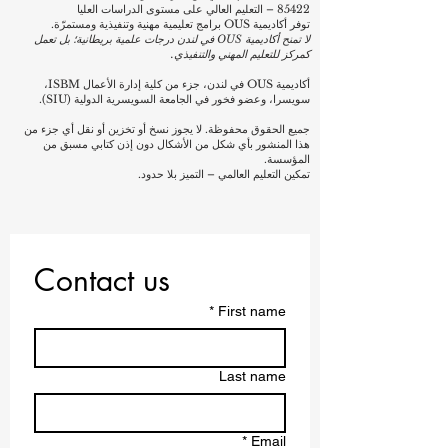
85422 – التعليم العالي على مستوى الدراسات العليا
توفر أكاديمية OUS برامج تعليمية مهنية وتنفيذية ومستمرّة.
لا تمنح أكاديمية OUS في لندن درجات علمية بريطانية؛ بل تعمل
كمركز للتعليم المهني والتنفيذي.
أكاديمية OUS في لندن، جزء من كلية إدارة الأعمال ISBM،
سويسرا، وعضو فخور في الجامعة السويسرية الدولية (SIU).
جميع الحقوق محفوظة. لا يجوز نسخ أو تخزين أو نقل أي جزء من
هذا المنشور بأي شكل من الأشكال دون إذن كتابي مسبق من
المؤسسة.
تمكين التعليم العالمي – التميز بلا حدود.
Contact us
*
First name
Last name
*
Email