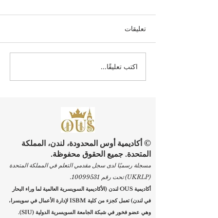
تعليقات
اكتب تعليقًا...
ارتقِ بمسيرتك المهنية: بدء
التسجيل في برامج الجامعة
السويسرية الدولية
© أكاديمية أوس المحدودة، لندن، المملكة
المتحدة. جميع الحقوق محفوظة.
مسجلة رسميًا لدى سجل مقدمي التعلم في المملكة المتحدة
(UKRLP) تحت رقم
10099531
.
أكاديمية OUS لندن (الأكاديمية السويسرية العالمية لما وراء البحار
في لندن) تعمل كجزء من كلية ISBM لإدارة الأعمال في سويسرا،
وهي عضو فخور في شبكة الجامعة السويسرية الدولية (SIU).