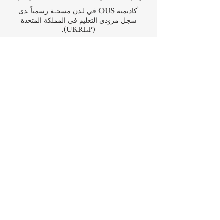
أكاديمية OUS في لندن مسجلة رسمياً لدى
سجل مزودي التعليم في المملكة المتحدة
(UKRLP).
مجلة U7Y الأكاديمية، مسجلة في المكتبة
الوطنية السويسرية ISSN 3042-4399
أكاديمية إدارة الأعمال في سويسرا، اسم مسجل
لدى المعهد الفيدرالي السويسري للملكية الفكرية
معهد IOSAAT لعلوم وتقنيات الفضاء التطبيقية،
للنهوض بعلوم وتقنيات الفضاء
مكتبة الطلاب الدولية STULIB هي مكتبة
أكاديمية على الإنترنت لدعم الطلاب
مركز YJD العالمي للدبلوماسية®، معهد
دراسات الدبلوماسية والعلوم السياسية في
سويسرا
أكاديمية AAHES المستقلة للتعليم العالي
والمهني في زيورخ، سويسرا، تأسست عام 2013
معهد SII السويسري الدولي، قسم التعليم
المهني – دبي، منذ عام 2023، رقم الترخيص
1196747