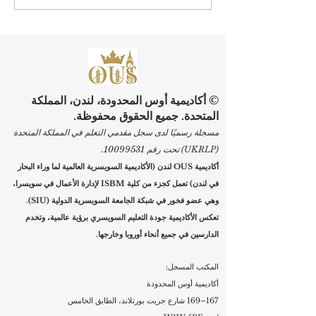
التسجيل في برامج الجامعة
السويسرية الدولية
© أكاديمية أوس المحدودة، لندن، المملكة
المتحدة. جميع الحقوق محفوظة.
مسجلة رسميًا لدى سجل مقدمي التعلم في المملكة المتحدة
(UKRLP) تحت رقم
10099531
.
أكاديمية OUS لندن (الأكاديمية السويسرية العالمية لما وراء البحار
في لندن) تعمل كجزء من كلية ISBM لإدارة الأعمال في سويسرا،
وهي عضو فخور في شبكة الجامعة السويسرية الدولية (SIU).
تعكس الأكاديمية جودة التعليم السويسري برؤية عالمية، وتخدم
الدارسين في جميع أنحاء أوروبا وخارجها.
المكتب المسجل:
أكاديمية أوس المحدودة
167–169 شارع جريت بورتلاند، الطابق الخامس