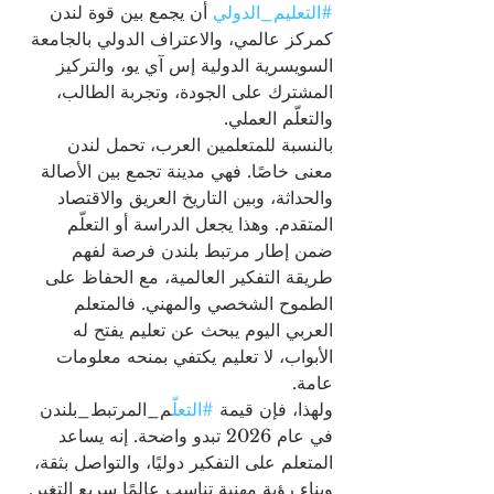
#التعليم_الدولي
 أن يجمع بين قوة لندن 
كمركز عالمي، والاعتراف الدولي بالجامعة 
السويسرية الدولية إس آي يو، والتركيز 
المشترك على الجودة، وتجربة الطالب، 
والتعلّم العملي.
بالنسبة للمتعلمين العرب، تحمل لندن 
معنى خاصًا. فهي مدينة تجمع بين الأصالة 
والحداثة، وبين التاريخ العريق والاقتصاد 
المتقدم. وهذا يجعل الدراسة أو التعلّم 
ضمن إطار مرتبط بلندن فرصة لفهم 
طريقة التفكير العالمية، مع الحفاظ على 
الطموح الشخصي والمهني. فالمتعلم 
العربي اليوم يبحث عن تعليم يفتح له 
الأبواب، لا تعليم يكتفي بمنحه معلومات 
عامة.
ولهذا، فإن قيمة 
#التعل
ّم_المرتبط_بلندن 
في عام 2026 تبدو واضحة. إنه يساعد 
المتعلم على التفكير دوليًا، والتواصل بثقة، 
وبناء رؤية مهنية تناسب عالمًا سريع التغير. 