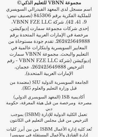
مجموعة VBNN للتعليم الذكي©
اسم مسجل لدى المعهد الفيدرالي السويسري
للملكية الفكرية برقم 845306 (تصنيف نيس:
9، 41، 42). شركة VBNN FZE LLC،
إحدى شركات مجموعة سمارت إديوكيشن.
مرخصة في الإمارات العربية المتحدة برقم
262425649888
. تقدم جودة مستوحاة من
المعايير السويسرية وابتكارات عالمية في
التعليم والبحث. مجموعة VBNN سمارت
إديوكيشن (شركة VBNN FZE LLC - رقم
الترخيص
262425649888
، عجمان،
الإمارات العربية المتحدة).
الجامعة السويسرية الدولية
SIU
(
معتمدة من
قبل وزارة التعليم والعلوم KG).
أكاديمية ISB (المعهد السويسري الدولي)
مصرحة ومرخصة من قبل هيئة المعرفة، حكومة
دبي
تعمل الكلية الدولية للإدارة (ISBM) بموجب
الترخيص من قبل مجلس التعليم في الكانتون
تُعد كلية إدارة الأعمال ISBM من بين أبرز كليات
إدارة الفنادق والأعمال المستقلة في سويسرا