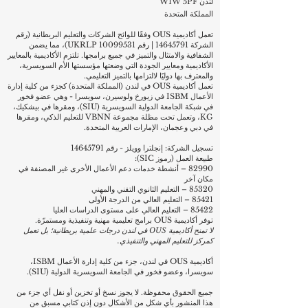
لندن W1W 5PF
المملكة المتحدة
تعمل أكاديمية OUS وفقًا للوائح الشركات والتعليم البريطانية (رقم
الشركة
14645791
| رقم UKRLP
10099531)
، مما يضمن
الشفافية والامتثال والتميز في جميع برامجها. تلتزم الأكاديمية بالمعايير
الأكاديمية ومعايير الجودة التي وضعتها مؤسستها الأم السويسرية،
والمعترف بها دوليًا لالتزامها بالتميز التعليمي.
تعمل أكاديمية OUS في لندن (المملكة المتحدة) كجزء من كلية إدارة
الأعمال ISBM في زيورخ ولوسيرن، سويسرا - وهي عضو فخور
في شبكة الجامعة الدولية السويسرية (SIU)، ومقرها في بيشكيك،
KG، وتعمل تحت مظلة مجموعة VBNN للتعليم الذكي، ومقرها
في دبي وعجمان، الإمارات العربية المتحدة.
تسجيل الشركة: إنجلترا وويلز - رقم
14645791
طبيعة العمل (رموز SIC):
82990 – أنشطة خدمات دعم الأعمال الأخرى غير المصنفة في
مكان آخر
85320 – التعليم الثانوي التقني والمهني
85421 – التعليم العالي من الدرجة الأولى
85422 – التعليم العالي على مستوى الدراسات العليا
توفر أكاديمية OUS برامج تعليمية مهنية وتنفيذية ومستمرّة.
لا تمنح أكاديمية OUS في لندن درجات علمية بريطانية؛ بل تعمل
كمركز للتعليم المهني والتنفيذي.
أكاديمية OUS في لندن، جزء من كلية إدارة الأعمال ISBM،
سويسرا، وعضو فخور في الجامعة السويسرية الدولية (SIU).
جميع الحقوق محفوظة. لا يجوز نسخ أو تخزين أو نقل أي جزء من
هذا المنشور بأي شكل من الأشكال دون إذن كتابي مسبق من