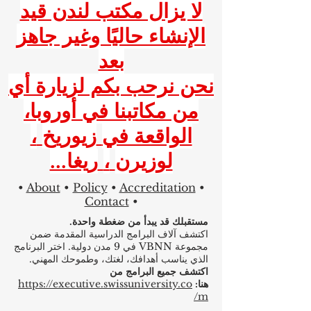
لا يزال مكتب لندن قيد
الإنشاء حاليًا وغير جاهز
بعد
نحن نرحب بكم لزيارة أي
من مكاتبنا في أوروبا،
الواقعة في
زيوريخ
،
لوزيرن
،
ريغا...
•
About
•
Policy
•
Accreditation
•
Contact
•
مستقبلك قد يبدأ من ضغطة واحدة.
اكتشف آلاف البرامج الدراسية المقدمة ضمن
مجموعة VBNN في 9 مدن دولية. اختر البرنامج
الذي يناسب أهدافك، لغتك، وطموحك المهني.
اكتشف جميع البرامج من
هنا:
https://executive.swissuniversity.co
m/