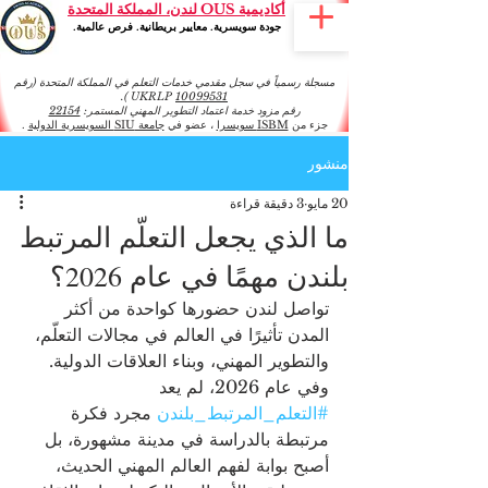
أكاديمية OUS لندن، المملكة المتحدة
جودة سويسرية. معايير بريطانية. فرص عالمية.
مسجلة رسمياً في سجل مقدمي خدمات التعلم في المملكة المتحدة (رقم
).
UKRLP
10099531
رقم مزود خدمة اعتماد التطوير المهني المستمر:
22154
جزء من
ISBM سويسرا
، عضو في
جامعة SIU السويسرية الدولية
.
منشور
20 مايو
3 دقيقة قراءة
ما الذي يجعل التعلّم المرتبط
بلندن مهمًا في عام 2026؟
تواصل لندن حضورها كواحدة من أكثر 
المدن تأثيرًا في العالم في مجالات التعلّم، 
والتطوير المهني، وبناء العلاقات الدولية. 
وفي عام 2026، لم يعد 
#التعلم_المرتبط_بلندن
 مجرد فكرة 
مرتبطة بالدراسة في مدينة مشهورة، بل 
أصبح بوابة لفهم العالم المهني الحديث، 