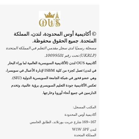
السويسرية الدولية
© أكاديمية أوس المحدودة، لندن، المملكة
المتحدة. جميع الحقوق محفوظة.
مسجلة رسميًا لدى سجل مقدمي التعلم في المملكة المتحدة
(UKRLP) تحت رقم
10099531
.
أكاديمية OUS لندن (الأكاديمية السويسرية العالمية لما وراء البحار
في لندن) تعمل كجزء من كلية ISBM لإدارة الأعمال في سويسرا،
وهي عضو فخور في شبكة الجامعة السويسرية الدولية (SIU).
تعكس الأكاديمية جودة التعليم السويسري برؤية عالمية، وتخدم
الدارسين في جميع أنحاء أوروبا وخارجها.
المكتب المسجل:
أكاديمية أوس المحدودة
167–169 شارع جريت بورتلاند، الطابق الخامس
لندن W1W 5PF
المملكة المتحدة