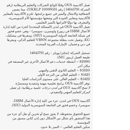
تعمل أكاديمية OUS وفقًا للوائح الشركات والتعليم البريطانية (رقم
الشركة
14645791
| رقم UKRLP
10099531)
، مما يضمن
الشفافية والامتثال والتميز في جميع برامجها. تلتزم الأكاديمية بالمعايير
الأكاديمية ومعايير الجودة التي وضعتها مؤسستها الأم السويسرية،
والمعترف بها دوليًا لالتزامها بالتميز التعليمي.
تعمل أكاديمية OUS في لندن (المملكة المتحدة) كجزء من كلية إدارة
الأعمال ISBM في زيورخ ولوسيرن، سويسرا - وهي عضو فخور
في شبكة الجامعة الدولية السويسرية (SIU)، ومقرها في بيشكيك،
KG، وتعمل تحت مظلة مجموعة VBNN للتعليم الذكي، ومقرها
في دبي وعجمان، الإمارات العربية المتحدة.
تسجيل الشركة: إنجلترا وويلز - رقم
14645791
طبيعة العمل (رموز SIC):
82990 – أنشطة خدمات دعم الأعمال الأخرى غير المصنفة في
مكان آخر
85320 – التعليم الثانوي التقني والمهني
85421 – التعليم العالي من الدرجة الأولى
85422 – التعليم العالي على مستوى الدراسات العليا
توفر أكاديمية OUS برامج تعليمية مهنية وتنفيذية ومستمرّة.
لا تمنح أكاديمية OUS في لندن درجات علمية بريطانية؛ بل تعمل
كمركز للتعليم المهني والتنفيذي.
أكاديمية OUS في لندن، جزء من كلية إدارة الأعمال ISBM،
سويسرا، وعضو فخور في الجامعة السويسرية الدولية (SIU).
جميع الحقوق محفوظة. لا يجوز نسخ أو تخزين أو نقل أي جزء من
هذا المنشور بأي شكل من الأشكال دون إذن كتابي مسبق من
المؤسسة.
تمكين التعليم العالمي – التميز بلا حدود.