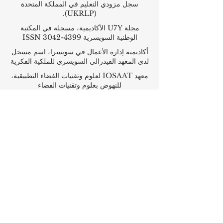
سجل مزودي التعليم في المملكة المتحدة
(UKRLP).
مجلة U7Y الأكاديمية، مسجلة في المكتبة
الوطنية السويسرية ISSN 3042-4399
أكاديمية إدارة الأعمال في سويسرا، اسم مسجل
لدى المعهد الفيدرالي السويسري للملكية الفكرية
معهد IOSAAT لعلوم وتقنيات الفضاء التطبيقية،
للنهوض بعلوم وتقنيات الفضاء
مكتبة الطلاب الدولية STULIB هي مكتبة
أكاديمية على الإنترنت لدعم الطلاب
مركز YJD العالمي للدبلوماسية®، معهد
دراسات الدبلوماسية والعلوم السياسية في
سويسرا
أكاديمية AAHES المستقلة للتعليم العالي
والمهني في زيورخ، سويسرا، تأسست عام 2013
معهد SII السويسري الدولي، قسم التعليم
المهني – دبي، منذ عام 2023، رقم الترخيص
1196747
مدرسة SDBS السويسرية للأعمال عن بعد®