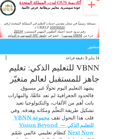
أكاديمية OUS لندن، المملكة المتحدة
جودة سويسرية. معايير بريطانية. فرص عالمية.
مسجلة رسمياً في سجل مقدمي خدمات التعلم في المملكة المتحدة (رقم
).
UKRLP
10099531
رقم مزود خدمة اعتماد التطوير المهني المستمر:
22154
جزء من
ISBM سويسرا
، عضو في
جامعة SIU السويسرية الدولية
.
منشور
14 يناير
2 دقيقة قراءة
VBNN للتعليم الذكي: تعليم
جاهز للمستقبل لعالم متغيّر
يشهد التعليم اليوم تحولًا غير مسبوق. 
فالحدود الجغرافية لم تعد عائقًا، والمهارات 
باتت أهم من الألقاب، والتكنولوجيا تعيد 
تشكيل طريقة التعلّم ومكانه وهدفه. وفي 
قلب هذا التحول تقف 
مجموعة VBNN 
للتعليم الذكي — Vision Beyond 
Next Now
 كنظام تعليمي عالمي صُمّم 