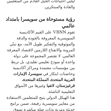
ليلبّي احتياجات الجيل القادم من المتعلمين 
والقادة والمبتكرين.
رؤية مستوحاة من سويسرا بامتداد 
عالمي
تقوم VBNN على القيم الأكاديمية 
السويسرية المعروفة بالجودة والدقة 
والموثوقية والتفكير طويل الأمد، مع تبنّي 
المرونة والانفتاح اللازمين لاقتصاد المعرفة 
العالمي. لا تقتصر المجموعة على دولة 
واحدة أو نموذج تعليمي تقليدي، بل تربط 
بين مؤسسات معتمدة ومراكز أكاديمية 
وحاضنات ابتكار في 
سويسرا، الإمارات 
العربية المتحدة، المملكة المتحدة، 
قرغيزستان، لاتفيا
 وغيرها من الأسواق 
التعليمية الناشئة.
هذا الهيكل الدولي يتيح للمتعلمين الاستفادة 
من معايير سويسرية رفيعة، ضمن برامج 
حديثة ومرنة وذات صلة مباشرة بسوق 