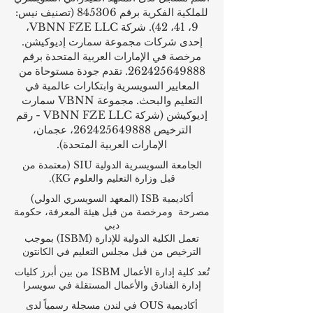
للملكية الفكرية برقم 845306 (تصنيف نيس:
9، 41، 42). شركة VBNN FZE LLC،
إحدى شركات مجموعة سمارت إديوكيشن.
مرخصة في الإمارات العربية المتحدة برقم
262425649888
. تقدم جودة مستوحاة من
المعايير السويسرية وابتكارات عالمية في
التعليم والبحث. مجموعة VBNN سمارت
إديوكيشن (شركة VBNN FZE LLC - رقم
الترخيص
262425649888
، عجمان،
الإمارات العربية المتحدة).
الجامعة السويسرية الدولية
SIU
(
معتمدة من
قبل وزارة التعليم والعلوم KG).
أكاديمية ISB (المعهد السويسري الدولي)
مصرحة ومرخصة من قبل هيئة المعرفة، حكومة
دبي
تعمل الكلية الدولية للإدارة (ISBM) بموجب
الترخيص من قبل مجلس التعليم في الكانتون
تُعد كلية إدارة الأعمال ISBM من بين أبرز كليات
إدارة الفنادق والأعمال المستقلة في سويسرا
أكاديمية OUS في لندن مسجلة رسمياً لدى