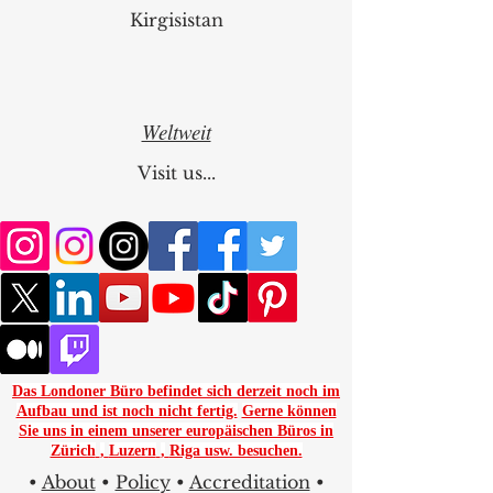
Kirgisistan
Weltweit
Visit us...
Das Londoner Büro befindet sich derzeit noch im
Aufbau und ist noch nicht fertig.
Gerne können
Sie uns in einem unserer europäischen Büros in
Zürich
,
Luzern
,
Riga usw. besuchen.
•
About
•
Policy
•
Accreditation
•