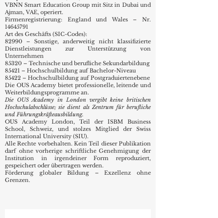
VBNN Smart Education Group mit Sitz in Dubai und
Ajman, VAE, operiert.
Firmenregistrierung: England und Wales – Nr.
14645791
Art des Geschäfts (SIC-Codes):
82990 – Sonstige, anderweitig nicht klassifizierte
Dienstleistungen zur Unterstützung von
Unternehmen
85320 – Technische und berufliche Sekundarbildung
85421 – Hochschulbildung auf Bachelor-Niveau
85422 – Hochschulbildung auf Postgraduiertenebene
Die OUS Academy bietet professionelle, leitende und
Weiterbildungsprogramme an.
Die OUS Academy in London vergibt keine britischen
Hochschulabschlüsse; sie dient als Zentrum für berufliche
und Führungskräfteausbildung.
OUS Academy London, Teil der ISBM Business
School, Schweiz, und stolzes Mitglied der Swiss
International University (SIU).
Alle Rechte vorbehalten. Kein Teil dieser Publikation
darf ohne vorherige schriftliche Genehmigung der
Institution in irgendeiner Form reproduziert,
gespeichert oder übertragen werden.
Förderung globaler Bildung – Exzellenz ohne
Grenzen.