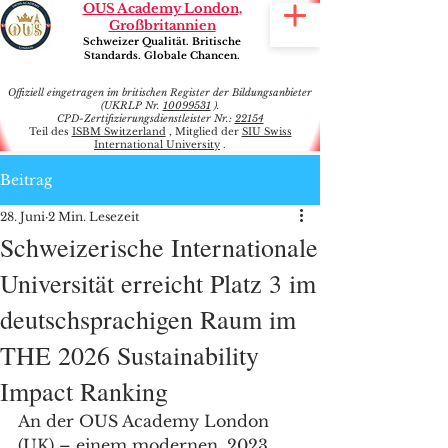
OUS Academy London,
Großbritannien
Schweizer Qualität. Britische
Standards. Globale Chancen.
Offiziell eingetragen im britischen Register der Bildungsanbieter
(UKRLP Nr.
10099531
).
CPD-Zertifizierungsdienstleister Nr.:
22154
Teil des
ISBM Switzerland
, Mitglied der
SIU Swiss
International University
.
Beitrag
28. Juni
2 Min. Lesezeit
Schweizerische Internationale
Universität erreicht Platz 3 im
deutschsprachigen Raum im
THE 2026 Sustainability
Impact Ranking
An der OUS Academy London 
(UK) – einem modernen, 2023 