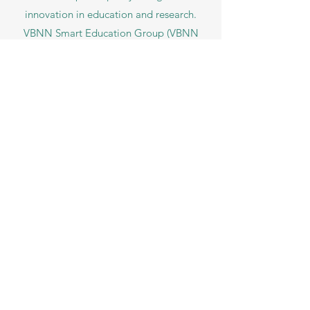
innovation in education and research.
VBNN Smart Education Group (VBNN
FZE LLC – License No.
262425649888
,
Ajman, UAE)
SIU Swiss International University (
State-
accredited by the Ministry of Education and
Science KG, License No. LS240001853.)
ISB Academy (International Swiss Institute in
Dubai) approved and permitted by KHDA,
Gov of Dubai
International School of Management ISBM
operates under the allowance granted by
the Board of Education.
ISBM Business School, among the leading
independent hotel and business
management schools in Switzerland