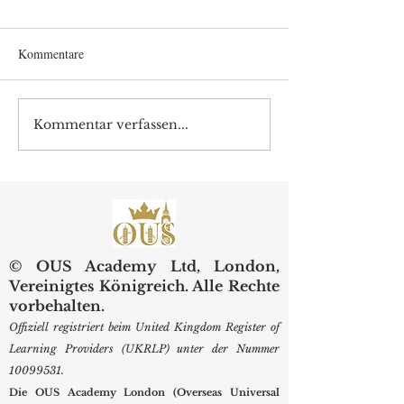
Kommentare
Kommentar verfassen...
Entschlüsselung von
Fortschritte in der
Kalibrierungsfehlern in der
Bildungstechnolog
probabilistischen
Hochkarätige For
Klassifizierungsgenauigkeit
immersivem Lern
© OUS Academy Ltd, London,
Vereinigtes Königreich. Alle Rechte
vorbehalten.
Offiziell registriert beim United Kingdom Register of
Learning Providers (UKRLP) unter der Nummer
10099531
.
Die OUS Academy London (Overseas Universal