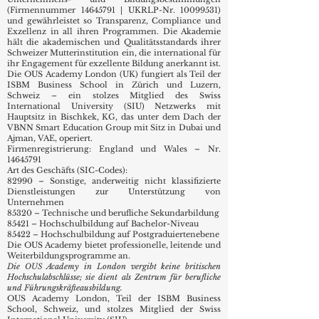
(Firmennummer
14645791
| UKRLP-Nr.
10099531)
und gewährleistet so Transparenz, Compliance und
Exzellenz in all ihren Programmen. Die Akademie
hält die akademischen und Qualitätsstandards ihrer
Schweizer Mutterinstitution ein, die international für
ihr Engagement für exzellente Bildung anerkannt ist.
Die OUS Academy London (UK) fungiert als Teil der
ISBM Business School in Zürich und Luzern,
Schweiz – ein stolzes Mitglied des Swiss
International University (SIU) Netzwerks mit
Hauptsitz in Bischkek, KG, das unter dem Dach der
VBNN Smart Education Group mit Sitz in Dubai und
Ajman, VAE, operiert.
Firmenregistrierung: England und Wales – Nr.
14645791
Art des Geschäfts (SIC-Codes):
82990 – Sonstige, anderweitig nicht klassifizierte
Dienstleistungen zur Unterstützung von
Unternehmen
85320 – Technische und berufliche Sekundarbildung
85421 – Hochschulbildung auf Bachelor-Niveau
85422 – Hochschulbildung auf Postgraduiertenebene
Die OUS Academy bietet professionelle, leitende und
Weiterbildungsprogramme an.
Die OUS Academy in London vergibt keine britischen
Hochschulabschlüsse; sie dient als Zentrum für berufliche
und Führungskräfteausbildung.
OUS Academy London, Teil der ISBM Business
School, Schweiz, und stolzes Mitglied der Swiss