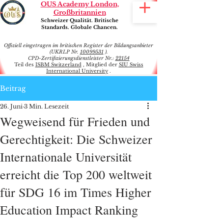
OUS Academy London,
Großbritannien
Schweizer Qualität. Britische
Standards. Globale Chancen.
Offiziell eingetragen im britischen Register der Bildungsanbieter
(UKRLP Nr.
10099531
).
CPD-Zertifizierungsdienstleister Nr.:
22154
Teil des
ISBM Switzerland
, Mitglied der
SIU Swiss
International University
.
Beitrag
26. Juni
3 Min. Lesezeit
Wegweisend für Frieden und
Gerechtigkeit: Die Schweizer
Internationale Universität
erreicht die Top 200 weltweit
für SDG 16 im Times Higher
Education Impact Ranking