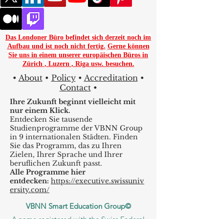
Das Londoner Büro befindet sich derzeit noch im
Aufbau und ist noch nicht fertig.
Gerne können
Sie uns in einem unserer europäischen Büros in
Zürich
,
Luzern
,
Riga usw. besuchen.
•
About
•
Policy
•
Accreditation
•
Contact
•
Ihre Zukunft beginnt vielleicht mit
nur einem Klick.
Entdecken Sie tausende
Studienprogramme der VBNN Group
in 9 internationalen Städten. Finden
Sie das Programm, das zu Ihren
Zielen, Ihrer Sprache und Ihrer
beruflichen Zukunft passt.
Alle Programme hier
entdecken:
https://executive.swissuniv
ersity.com/
VBNN Smart Education Group©