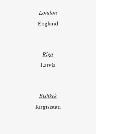
London
England
Riga
Latvia
Bishkek
Kirgisistan