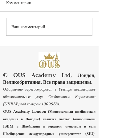
Комментарии
Ваш комментарий...
Инновации в науке о
Виртуальные сре
данных: минимальные
когнитивные сис
контрпримеры в правилах
Новейшее исслед
оценки
ШМУ
© OUS Academy Ltd, Лондон,
Великобритания. Все права защищены.
Официально зарегистрирован в Реестре поставщиков
образовательных услуг Соединенного Королевства
(UKRLP) под номером
10099531
.
OUS Academy London (Универсальная швейцарская
академия в Лондоне) является частью бизнес-школы
ISBM в Швейцарии и гордится членством в сети
Швейцарских международных университетов (SIU).