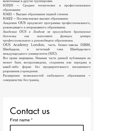
включенные в другие группировки
85320 – Среднее техническое и профессиональное
образование
85421 – Высшее образование первой степени
85422 – Послевузовское высшее образование
Академия OUS предлагает программы профессионального,
руководящего и непрерывного образования.
Академия OUS в Лондоне не присуждает британские
дипломы; она выполняет функции центра
профессионального и руководящего образования.
OUS Academy London, часть бизнес-школы ISBM,
Швейцария, и почетный член Швейцарского
международного университета (SIU).
Все права защищены. Никакая часть данной публикации не
может быть воспроизведена, сохранена или передана в
какой-либо форме без предварительного письменного
разрешения учреждения.
Расширение возможностей глобального образования –
совершенство без границ.
Contact us
First name
*