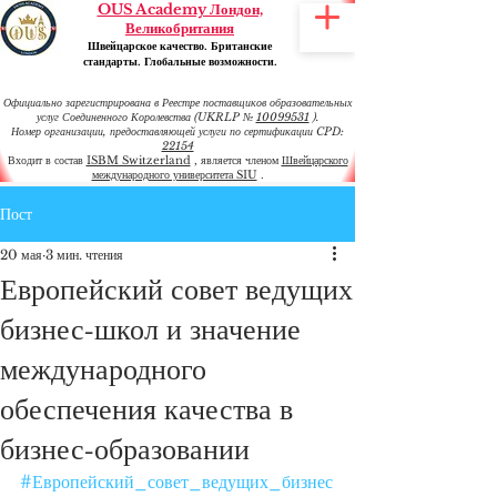
OUS Academy Лондон,
Великобритания
Швейцарское качество. Британские
стандарты. Глобальные возможности.
Официально зарегистрирована в Реестре поставщиков образовательных
услуг Соединенного Королевства (UKRLP №
10099531
).
Номер организации, предоставляющей услуги по сертификации CPD:
22154
Входит в состав
ISBM Switzerland
, является членом
Швейцарского
международного университета SIU
.
Пост
20 мая
3 мин. чтения
Европейский совет ведущих
бизнес-школ и значение
международного
обеспечения качества в
бизнес-образовании
#Европейский_совет_ведущих_бизнес