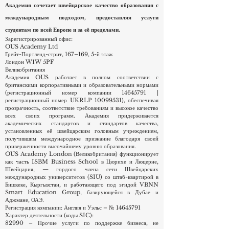
Академия сочетает швейцарское качество образования с
международным подходом, предоставляя услуги
студентам по всей Европе и за её пределами.
Зарегистрированный офис:
OUS Academy Ltd
Грейт-Портленд-стрит, 167–169, 5-й этаж
Лондон W1W 5PF
Великобритания
Академия OUS работает в полном соответствии с
британскими корпоративными и образовательными нормами
(регистрационный номер компании
14645791
|
регистрационный номер UKRLP
10099531)
, обеспечивая
прозрачность, соответствие требованиям и высокое качество
всех своих программ. Академия придерживается
академических стандартов и стандартов качества,
установленных её швейцарским головным учреждением,
получившим международное признание благодаря своей
приверженности высочайшему уровню образования.
OUS Academy London (Великобритания) функционирует
как часть ISBM Business School в Цюрихе и Люцерне,
Швейцария, — гордого члена сети Швейцарских
международных университетов (SIU) со штаб-квартирой в
Бишкеке, Кыргызстан, и работающего под эгидой VBNN
Smart Education Group, базирующейся в Дубае и
Аджмане, ОАЭ.
Регистрация компании: Англия и Уэльс – №
14645791
Характер деятельности (коды SIC):
82990 – Прочие услуги по поддержке бизнеса, не