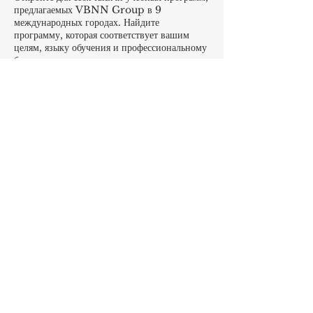
предлагаемых VBNN Group в 9
международных городах. Найдите
программу, которая соответствует вашим
целям, языку обучения и профессиональному
будущему.
Посмотреть все программы
здесь:
https://executive.swissuniversity.
com/
VBNN Smart Education Group©
Название зарегистрировано в
Швейцарском федеральном институте
интеллектуальной собственности под
номером 845306 (Ниццкая
классификация: 9, 41, 42). VBNN FZE
LLC. Компания Smart Education
Group. Имеет лицензию в ОАЭ под
номером
262425649888
. Обеспечивает
качество, вдохновленное швейцарскими
традициями, и глобальные инновации в
образовании и исследованиях. VBNN
Smart Education Group (VBNN
FZE LLC – лицензия №