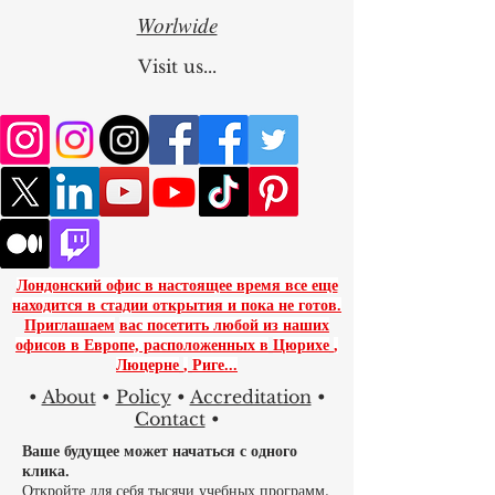
Worlwide
Visit us...
Лондонский офис в настоящее время все еще
находится в стадии открытия и пока не готов.
Приглашаем
вас посетить любой из наших
офисов в Европе, расположенных в
Цюрихе
,
Люцерне
,
Риге...
•
About
•
Policy
•
Accreditation
•
Contact
•
Ваше будущее может начаться с одного
клика.
Откройте для себя тысячи учебных программ,