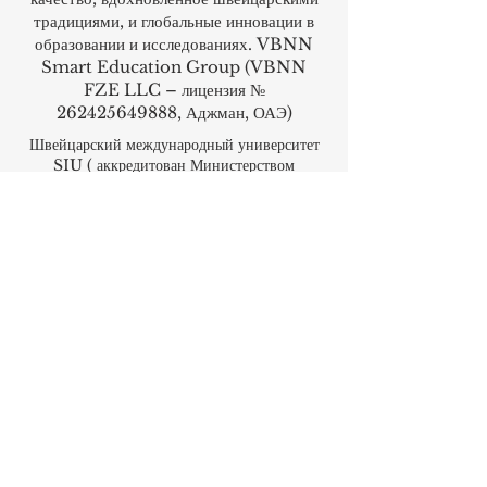
номером
262425649888
. Обеспечивает
качество, вдохновленное швейцарскими
традициями, и глобальные инновации в
образовании и исследованиях. VBNN
Smart Education Group (VBNN
FZE LLC – лицензия №
262425649888
, Аджман, ОАЭ)
Швейцарский международный университет
SIU (
аккредитован Министерством
образования и науки KG, лицензия №
LS240001853).
Академия ISB (Международный
швейцарский институт в Дубае) одобрена и
имеет разрешение KHDA (Управление по
развитию туризма Дубая).
Международная школа менеджмента (ISBM)
функционирует на средства, выделенные
Министерством образования.
Бизнес-школа ISBM входит в число
ведущих независимых школ гостиничного и
бизнес-менеджмента в Швейцарии.