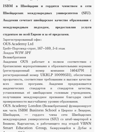
OUS Academy London (Универсальная швейцарская
академия в Лондоне) является частью бизнес-школы
ISBM в Швейцарии и гордится членством в сети
Швейцарских международных университетов (SIU).
Академия сочетает швейцарское качество образования с
международным подходом, предоставляя услуги
студентам по всей Европе и за её пределами.
Зарегистрированный офис:
OUS Academy Ltd
Грейт-Портленд-стрит, 167–169, 5-й этаж
Лондон W1W 5PF
Великобритания
Академия OUS работает в полном соответствии с
британскими корпоративными и образовательными нормами
(регистрационный номер компании
14645791
|
регистрационный номер UKRLP
10099531)
, обеспечивая
прозрачность, соответствие требованиям и высокое качество
всех своих программ. Академия придерживается
академических стандартов и стандартов качества,
установленных её швейцарским головным учреждением,
получившим международное признание благодаря своей
приверженности высочайшему уровню образования.
OUS Academy London (Великобритания) функционирует
как часть ISBM Business School в Цюрихе и Люцерне,
Швейцария, — гордого члена сети Швейцарских
международных университетов (SIU) со штаб-квартирой в