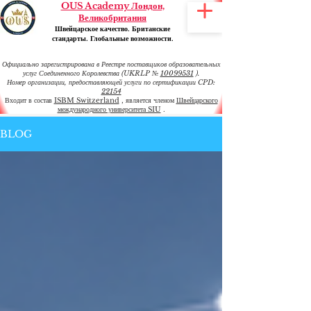
OUS Academy Лондон,
Великобритания
Швейцарское качество. Британские
стандарты. Глобальные возможности.
Официально зарегистрирована в Реестре поставщиков образовательных
услуг Соединенного Королевства (UKRLP №
10099531
).
Номер организации, предоставляющей услуги по сертификации CPD:
22154
Входит в состав
ISBM Switzerland
, является членом
Швейцарского
международного университета SIU
.
BLOG