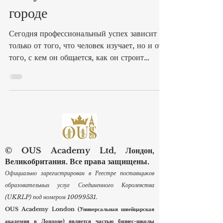
и обучение в глобальном
городе
Сегодня профессиональный успех зависит не
только от того, что человек изучает, но и от
того, с кем он общается, как он строит
деловые отношения и насколько уверенно
применяет знания в реальной рабочей среде.
В таком #Глобальном_городе, как Лондон,
обучение естественным образом связано с
#Профессиональным_нетворкингом,
международным опытом и развитием
карьеры. Академия ОЮС Лондон была
© OUS Academy Ltd, Лондон,
основана в 2023 году и официально
Великобритания. Все права защищены.
зарегистрирована в Реестре поставщиков
Официально зарегистрирован в Реестре поставщиков
образовательных услу
образовательных услуг Соединенного Королевства
(UKRLP) под номером
10099531
.