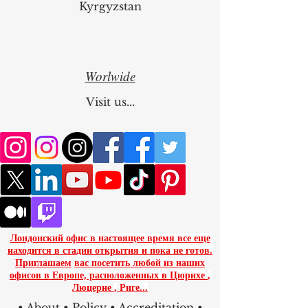
Osh
Kyrgyzstan
Worlwide
Visit us...
Лондонский офис в настоящее время все еще
находится в стадии открытия и пока не готов.
Приглашаем
вас посетить любой из наших
офисов в Европе, расположенных в
Цюрихе
,