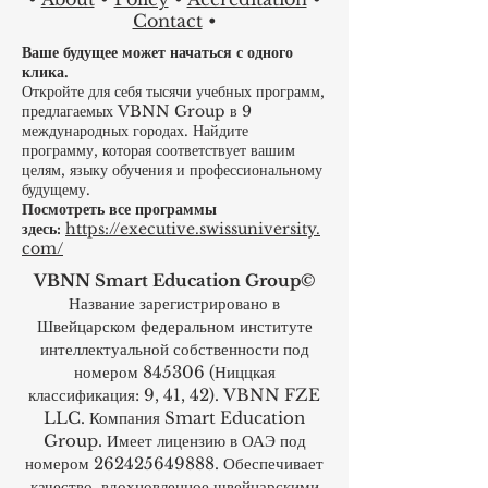
Люцерне
,
Риге...
•
About
•
Policy
•
Accreditation
•
Contact
•
Ваше будущее может начаться с одного
клика.
Откройте для себя тысячи учебных программ,
предлагаемых VBNN Group в 9
международных городах. Найдите
программу, которая соответствует вашим
целям, языку обучения и профессиональному
будущему.
Посмотреть все программы
здесь:
https://executive.swissuniversity.
com/
VBNN Smart Education Group©
Название зарегистрировано в
Швейцарском федеральном институте
интеллектуальной собственности под
номером 845306 (Ниццкая
классификация: 9, 41, 42). VBNN FZE
LLC. Компания Smart Education
Group. Имеет лицензию в ОАЭ под