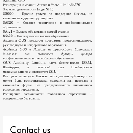
Бишкеке, Кыргызстан, и работающего под эгидой VBNN
Smart Education Group, базирующейся в Дубае и
Аджмане, ОАЭ.
Регистрация компании: Англия и Уэльс – №
14645791
Характер деятельности (коды SIC):
82990 – Прочие услуги по поддержке бизнеса, не
включенные в другие группировки
85320 – Среднее техническое и профессиональное
образование
85421 – Высшее образование первой степени
85422 – Послевузовское высшее образование
Академия OUS предлагает программы профессионального,
руководящего и непрерывного образования.
Академия OUS в Лондоне не присуждает британские
дипломы; она выполняет функции центра
профессионального и руководящего образования.
OUS Academy London, часть бизнес-школы ISBM,
Швейцария, и почетный член Швейцарского
международного университета (SIU).
Все права защищены. Никакая часть данной публикации не
может быть воспроизведена, сохранена или передана в
какой-либо форме без предварительного письменного
разрешения учреждения.
Расширение возможностей глобального образования –
совершенство без границ.