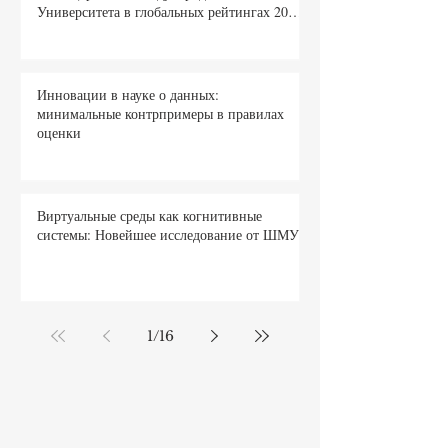
Эволюция образования: Триумф
Швейцарского Международного
Университета в глобальных рейтингах 2026
года
Инновации в науке о данных:
минимальные контрпримеры в правилах
оценки
Виртуальные среды как когнитивные
системы: Новейшее исследование от ШМУ
1
/
16