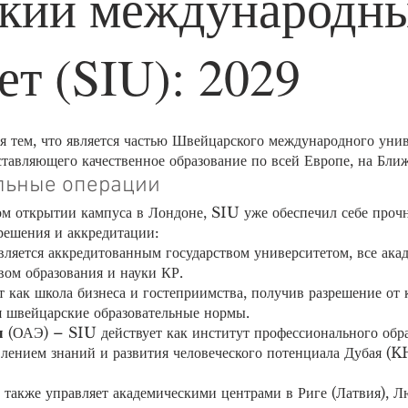
кий международн
ет (SIU): 2029
м, что является частью Швейцарского международного униве
ставляющего качественное образование по всей Европе, на Бли
льные операции
м открытии кампуса в Лондоне, SIU уже обеспечил себе прочн
решения и аккредитации:
ляется аккредитованным государством университетом, все ака
ом образования и науки КР.
как школа бизнеса и гостеприимства, получив разрешение от 
я швейцарские образовательные нормы.
ы
(ОАЭ) – SIU действует как институт профессионального обра
ением знаний и развития человеческого потенциала Дубая (
также управляет академическими центрами в Риге (Латвия), Л