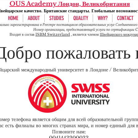
OUS Academy Лондон, Великобритания
вейцарское качество. Британские стандарты. Глобальные возможнос
HOME
ABOUT
STUDIES
QUALITY
WHY?
CONTACT
ально зарегистрирована в Реестре поставщиков образовательных услуг Соединенн
Номер организации, предоставляющей услуги по сертификации
Входит в состав
ISBM Switzerland
, является членом
Швейцарского междунар
Добро пожаловать 
царский международный университет в Лондоне / Великобри
омер телефона является общим для всей образовательной групп
нас есть филиалы во многих странах мира, и номер единый для в
Позвоните нам:
0041443200033