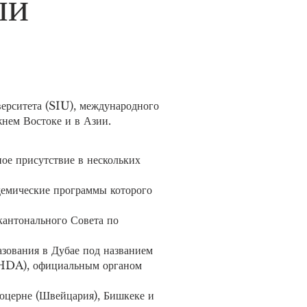
ый
рситета (SIU), международного
жнем Востоке и в Азии.
ое присутствие в нескольких
демические программы которого
кантонального Совета по
зования в Дубае под названием
KHDA), официальным органом
юцерне (Швейцария), Бишкеке и