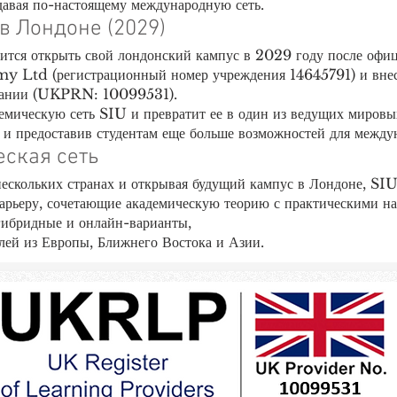
давая по-настоящему международную сеть.
в Лондоне (2029)
вится открыть свой лондонский кампус в 2029 году после офи
 Ltd (регистрационный номер учреждения 14645791) и внесе
итании (UKPRN: 10099531).
мическую сеть SIU и превратит ее в один из ведущих мировы
е и предоставив студентам еще больше возможностей для между
ская сеть
нескольких странах и открывая будущий кампус в Лондоне, SIU
арьеру, сочетающие академическую теорию с практическими н
гибридные и онлайн-варианты,
ей из Европы, Ближнего Востока и Азии.