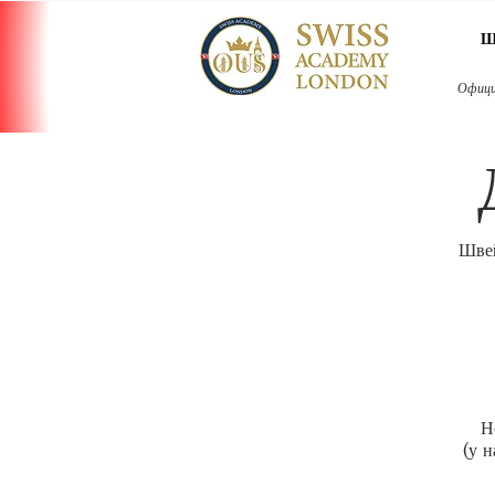
Ш
Офици
Швей
Н
(у 