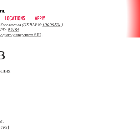
ти.
LOCATIONS
APPLY
ого Королевства (UKRLP №
10099531
).
 CPD:
22154
одного университета SIU
.
в
тания
ы.
сех)