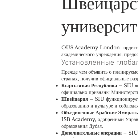
Швейцарс
университ
OUS Academy London гордится те
академического учреждения, предо
Установленные глоба
Прежде чем объявить о планируемо
странах, получив официальные раз
Кыргызская Республика
– SIU яв
официально признаны Министерств
Швейцария
– SIU функционирует 
образованию и культуре и соблюда
Объединенные Арабские Эмират
ISB Academy, одобренный Управл
образования Дубая.
Дополнительные операции
– SIU 