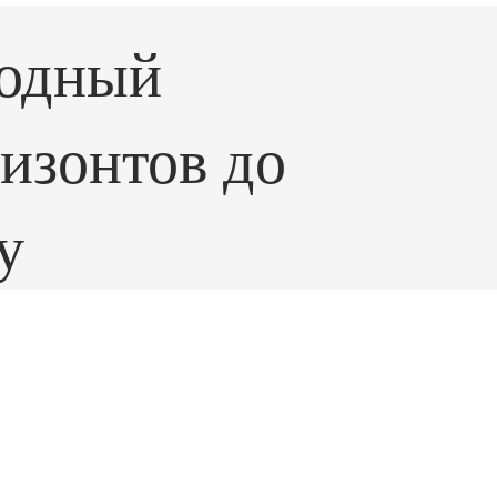
одный
изонтов до
у