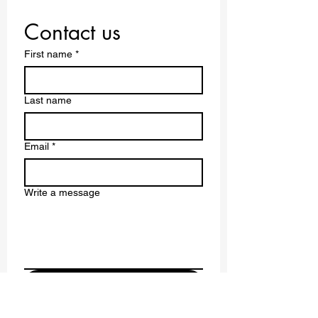
разрешения учреждения.
Расширение возможностей глобального образования –
совершенство без границ.
Contact us
First name
*
Last name
Email
*
Write a message