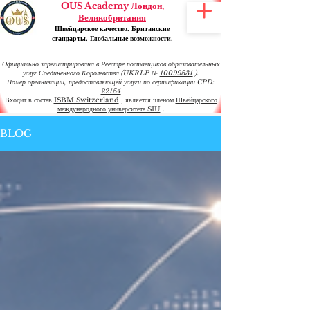
OUS Academy Лондон,
Великобритания
Швейцарское качество. Британские
стандарты. Глобальные возможности.
Официально зарегистрирована в Реестре поставщиков образовательных
услуг Соединенного Королевства (UKRLP №
10099531
).
Номер организации, предоставляющей услуги по сертификации CPD:
22154
Входит в состав
ISBM Switzerland
, является членом
Швейцарского
международного университета SIU
.
BLOG