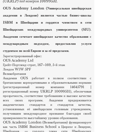
© OUS Academy Ltd, Лондон,
основана в 2023 году и официально
Великобритания. Все права защищены.
зарегистрирована в Реестре поставщиков
Официально зарегистрирован в Реестре поставщиков
образовательных услу
образовательных услуг Соединенного Королевства
(UKRLP) под номером
10099531
.
OUS Academy London (Универсальная швейцарская
академия в Лондоне) является частью бизнес-школы
ISBM в Швейцарии и гордится членством в сети
Швейцарских международных университетов (SIU).
Академия сочетает швейцарское качество образования с
международным подходом, предоставляя услуги
студентам по всей Европе и за её пределами.
Зарегистрированный офис:
OUS Academy Ltd
Грейт-Портленд-стрит, 167–169, 5-й этаж
Лондон W1W 5PF
Великобритания
Академия OUS работает в полном соответствии с
британскими корпоративными и образовательными нормами
(регистрационный номер компании
14645791
|
регистрационный номер UKRLP
10099531)
, обеспечивая
прозрачность, соответствие требованиям и высокое качество
всех своих программ. Академия придерживается