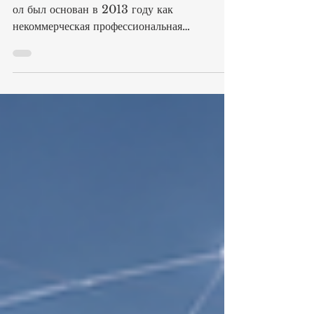
#Европейский_совет_ведущих_бизнес_шк
ол был основан в 2013 году как
некоммерческая профессиональная
ассоциация, поддерживающая качество,
доверие и международное сотрудничество в
сфере бизнес-образования. Его деятельность
направлена на помощь учреждениям
профессионального и высшего образования в
укреплении академических стандартов,
развитии институциональной культуры и
согласовании образовательных процессов с
международно признанными подходами в
области #обеспечения_качества и.