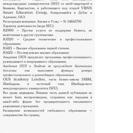
академических стандартов и стандартов качества,
установленных её швейцарским головным учреждением,
получившим международное признание благодаря своей
приверженности высочайшему уровню образования.
OUS Academy London (Великобритания) функционирует
как часть ISBM Business School в Цюрихе и Люцерне,
Швейцария, — гордого члена сети Швейцарских
международных университетов (SIU) со штаб-квартирой в
Бишкеке, Кыргызстан, и работающего под эгидой VBNN
Smart Education Group, базирующейся в Дубае и
Аджмане, ОАЭ.
Регистрация компании: Англия и Уэльс – №
14645791
Характер деятельности (коды SIC):
82990 – Прочие услуги по поддержке бизнеса, не
включенные в другие группировки
85320 – Среднее техническое и профессиональное
образование
85421 – Высшее образование первой степени
85422 – Послевузовское высшее образование
Академия OUS предлагает программы профессионального,
руководящего и непрерывного образования.
Академия OUS в Лондоне не присуждает британские
дипломы; она выполняет функции центра
профессионального и руководящего образования.
OUS Academy London, часть бизнес-школы ISBM,
Швейцария, и почетный член Швейцарского
международного университета (SIU).
Все права защищены. Никакая часть данной публикации не
может быть воспроизведена, сохранена или передана в
какой-либо форме без предварительного письменного