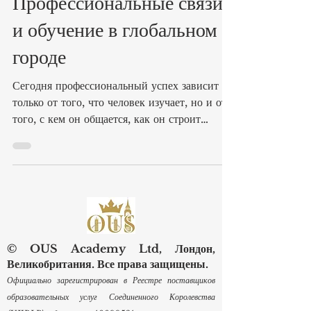
19 мая
3 мин. чтения
Профессиональные связи
и обучение в глобальном
городе
Сегодня профессиональный успех зависит не
только от того, что человек изучает, но и от
того, с кем он общается, как он строит
деловые отношения и насколько уверенно
применяет знания в реальной рабочей среде.
В таком #Глобальном_городе, как Лондон,
обучение естественным образом связано с
#Профессиональным_нетворкингом,
международным опытом и развитием
карьеры. Академия ОЮС Лондон была