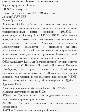
международным подходом, предоставляя услуги
студентам по всей Европе и за её пределами.
Зарегистрированный офис:
OUS Academy Ltd
Грейт-Портленд-стрит, 167–169, 5-й этаж
Лондон W1W 5PF
Великобритания
Академия OUS работает в полном соответствии с
британскими корпоративными и образовательными нормами
(регистрационный номер компании
14645791
|
регистрационный номер UKRLP
10099531)
, обеспечивая
прозрачность, соответствие требованиям и высокое качество
всех своих программ. Академия придерживается
академических стандартов и стандартов качества,
установленных её швейцарским головным учреждением,
получившим международное признание благодаря своей
приверженности высочайшему уровню образования.
OUS Academy London (Великобритания) функционирует
как часть ISBM Business School в Цюрихе и Люцерне,
Швейцария, — гордого члена сети Швейцарских
международных университетов (SIU) со штаб-квартирой в
Бишкеке, Кыргызстан, и работающего под эгидой VBNN
Smart Education Group, базирующейся в Дубае и
Аджмане, ОАЭ.
Регистрация компании: Англия и Уэльс – №
14645791
Характер деятельности (коды SIC):
82990 – Прочие услуги по поддержке бизнеса, не
включенные в другие группировки