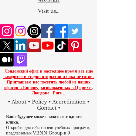
Worlwide
Visit us...
Лондонский офис в настоящее время все еще
находится в стадии открытия и пока не готов.
Приглашаем
вас посетить любой из наших
офисов в Европе, расположенных в
Цюрихе
,
Люцерне
,
Риге...
•
About
•
Policy
•
Accreditation
•
Contact
•
Ваше будущее может начаться с одного
клика.