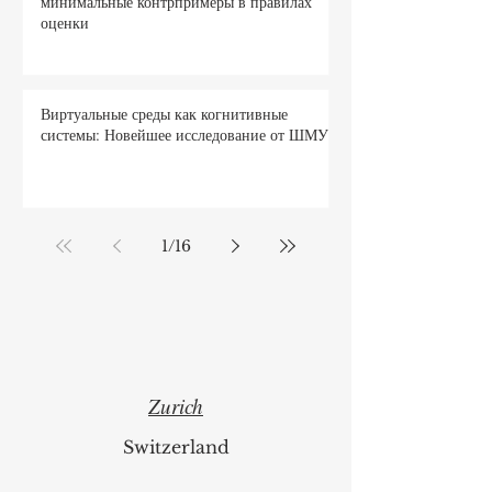
Инновации в науке о данных:
минимальные контрпримеры в правилах
оценки
Виртуальные среды как когнитивные
системы: Новейшее исследование от ШМУ
1
/
16
Zurich
Switzerland