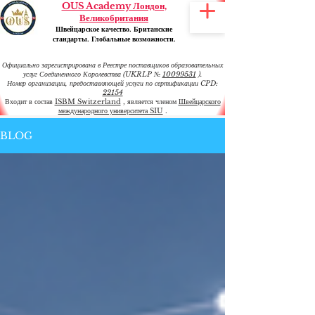
OUS Academy Лондон,
Великобритания
Швейцарское качество. Британские
стандарты. Глобальные возможности.
Официально зарегистрирована в Реестре поставщиков образовательных
услуг Соединенного Королевства (UKRLP №
10099531
).
Номер организации, предоставляющей услуги по сертификации CPD:
22154
Входит в состав
ISBM Switzerland
, является членом
Швейцарского
международного университета SIU
.
BLOG