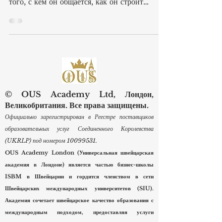
только от того, что человек изучает, но и от
того, с кем он общается, как он строит
деловые отношения и насколько уверенно
применяет знания в реальной рабочей среде.
В таком #Глобальном_городе, как Лондон,
обучение естественным образом связано с
#Профессиональным_нетворкингом,
международным опытом и развитием
карьеры. Академия ОЮС Лондон была
© OUS Academy Ltd, Лондон,
основана в 2023 году и официально
Великобритания. Все права защищены.
зарегистрирована в Реестре поставщиков
Официально зарегистрирован в Реестре поставщиков
образовательных услу
образовательных услуг Соединенного Королевства
(UKRLP) под номером
10099531
.
OUS Academy London (Универсальная швейцарская
академия в Лондоне) является частью бизнес-школы
ISBM в Швейцарии и гордится членством в сети
Швейцарских международных университетов (SIU).
Академия сочетает швейцарское качество образования с