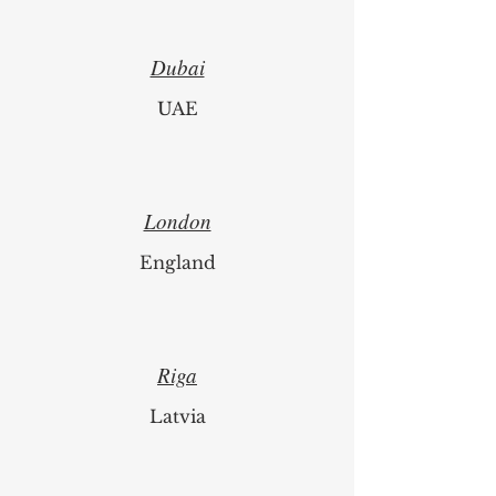
Dubai
UAE
London
England
Riga
Latvia