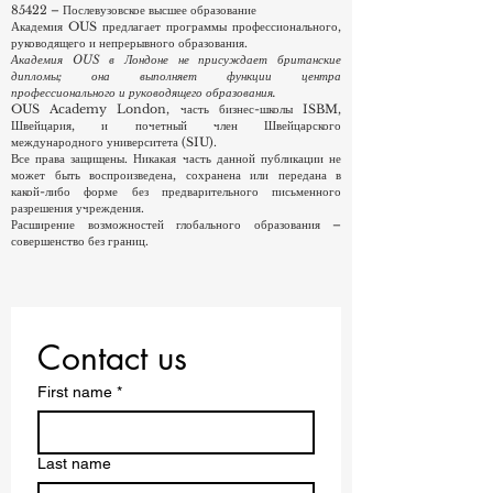
85320 – Среднее техническое и профессиональное
образование
85421 – Высшее образование первой степени
85422 – Послевузовское высшее образование
Академия OUS предлагает программы профессионального,
руководящего и непрерывного образования.
Академия OUS в Лондоне не присуждает британские
дипломы; она выполняет функции центра
профессионального и руководящего образования.
OUS Academy London, часть бизнес-школы ISBM,
Швейцария, и почетный член Швейцарского
международного университета (SIU).
Все права защищены. Никакая часть данной публикации не
может быть воспроизведена, сохранена или передана в
какой-либо форме без предварительного письменного
разрешения учреждения.
Расширение возможностей глобального образования –
совершенство без границ.
Contact us
First name
*