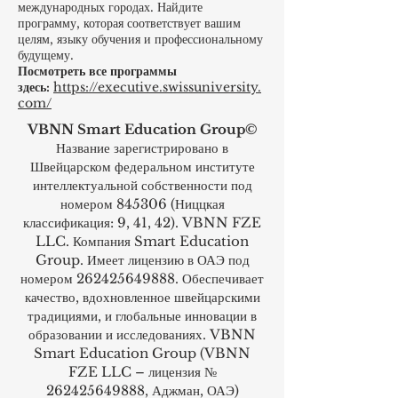
Откройте для себя тысячи учебных программ,
предлагаемых VBNN Group в 9
международных городах. Найдите
программу, которая соответствует вашим
целям, языку обучения и профессиональному
будущему.
Посмотреть все программы
здесь:
https://executive.swissuniversity.
com/
VBNN Smart Education Group©
Название зарегистрировано в
Швейцарском федеральном институте
интеллектуальной собственности под
номером 845306 (Ниццкая
классификация: 9, 41, 42). VBNN FZE
LLC. Компания Smart Education
Group. Имеет лицензию в ОАЭ под
номером
262425649888
. Обеспечивает
качество, вдохновленное швейцарскими
традициями, и глобальные инновации в
образовании и исследованиях. VBNN
Smart Education Group (VBNN