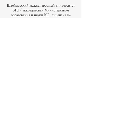
FZE LLC – лицензия №
262425649888
, Аджман, ОАЭ)
Швейцарский международный университет
SIU (
аккредитован Министерством
образования и науки KG, лицензия №
LS240001853).
Академия ISB (Международный
швейцарский институт в Дубае) одобрена и
имеет разрешение KHDA (Управление по
развитию туризма Дубая).
Международная школа менеджмента (ISBM)
функционирует на средства, выделенные
Министерством образования.
Бизнес-школа ISBM входит в число
ведущих независимых школ гостиничного и
бизнес-менеджмента в Швейцарии.
Академия OUS в Лондоне официально
зарегистрирована в Реестре поставщиков
образовательных услуг Соединенного
Королевства (UKRLP).
Журнал U7Y – Ежегодник исследований