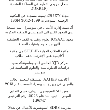
سجل مزودي التعليم في المملكة المتحدة
(UKRLP).
مجلة U7Y الأكاديمية، مسجلة في المكتبة
الوطنية السويسرية ISSN 3042-4399
أكاديمية إدارة الأعمال في سويسرا، اسم مسجل
لدى المعهد الفيدرالي السويسري للملكية الفكرية
معهد IOSAAT لعلوم وتقنيات الفضاء التطبيقية،
للنهوض بعلوم وتقنيات الفضاء
مكتبة الطلاب الدولية STULIB هي مكتبة
أكاديمية على الإنترنت لدعم الطلاب
مركز YJD العالمي للدبلوماسية®، معهد
دراسات الدبلوماسية والعلوم السياسية في
سويسرا
أكاديمية AAHES المستقلة للتعليم العالي
والمهني في زيورخ، سويسرا، تأسست عام 2013
معهد SII السويسري الدولي، قسم التعليم
المهني – دبي، منذ عام 2023، رقم الترخيص
1196747
مدرسة SDBS السويسرية للأعمال عن بعد®