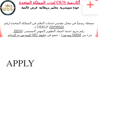
أكاديمية OUS لندن، المملكة المتحدة
جودة سويسرية. معايير بريطانية. فرص عالمية.
مسجلة رسمياً في سجل مقدمي خدمات التعلم في المملكة المتحدة (رقم
).
UKRLP
10099531
رقم مزود خدمة اعتماد التطوير المهني المستمر:
22154
جزء من
ISBM سويسرا
، عضو في
جامعة SIU السويسرية الدولية
.
APPLY