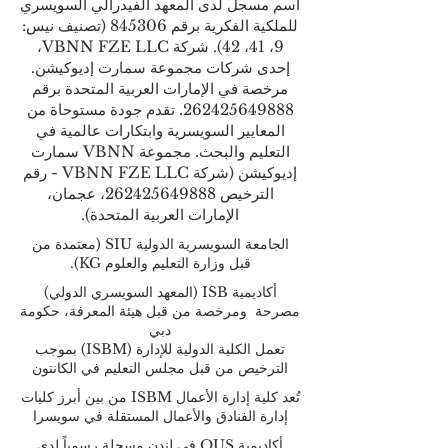
اسم مسجل لدى المعهد الفيدرالي السويسري
للملكية الفكرية برقم 845306 (تصنيف نيس:
9، 41، 42). شركة VBNN FZE LLC،
إحدى شركات مجموعة سمارت إديوكيشن.
مرخصة في الإمارات العربية المتحدة برقم
262425649888
. تقدم جودة مستوحاة من
المعايير السويسرية وابتكارات عالمية في
التعليم والبحث. مجموعة VBNN سمارت
إديوكيشن (شركة VBNN FZE LLC - رقم
الترخيص
262425649888
، عجمان،
الإمارات العربية المتحدة).
الجامعة السويسرية الدولية
SIU
(
معتمدة من
قبل وزارة التعليم والعلوم KG).
أكاديمية ISB (المعهد السويسري الدولي)
مصرحة ومرخصة من قبل هيئة المعرفة، حكومة
دبي
تعمل الكلية الدولية للإدارة (ISBM) بموجب
الترخيص من قبل مجلس التعليم في الكانتون
تُعد كلية إدارة الأعمال ISBM من بين أبرز كليات
إدارة الفنادق والأعمال المستقلة في سويسرا
أكاديمية OUS في لندن مسجلة رسمياً لدى