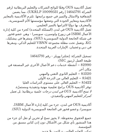
تعمل أكاديمية OUS وفقًا للوائح الشركات والتعليم البريطانية (رقم
الشركة
14645791
| رقم UKRLP
10099531)
، مما يضمن
الشفافية والامتثال والتميز في جميع برامجها. تلتزم الأكاديمية بالمعايير
الأكاديمية ومعايير الجودة التي وضعتها مؤسستها الأم السويسرية،
والمعترف بها دوليًا لالتزامها بالتميز التعليمي.
تعمل أكاديمية OUS في لندن (المملكة المتحدة) كجزء من كلية إدارة
الأعمال ISBM في زيورخ ولوسيرن، سويسرا - وهي عضو فخور
في شبكة الجامعة الدولية السويسرية (SIU)، ومقرها في بيشكيك،
KG، وتعمل تحت مظلة مجموعة VBNN للتعليم الذكي، ومقرها
في دبي وعجمان، الإمارات العربية المتحدة.
تسجيل الشركة: إنجلترا وويلز - رقم
14645791
طبيعة العمل (رموز SIC):
82990 – أنشطة خدمات دعم الأعمال الأخرى غير المصنفة في
مكان آخر
85320 – التعليم الثانوي التقني والمهني
85421 – التعليم العالي من الدرجة الأولى
85422 – التعليم العالي على مستوى الدراسات العليا
توفر أكاديمية OUS برامج تعليمية مهنية وتنفيذية ومستمرّة.
لا تمنح أكاديمية OUS في لندن درجات علمية بريطانية؛ بل تعمل
كمركز للتعليم المهني والتنفيذي.
أكاديمية OUS في لندن، جزء من كلية إدارة الأعمال ISBM،
سويسرا، وعضو فخور في الجامعة السويسرية الدولية (SIU).
جميع الحقوق محفوظة. لا يجوز نسخ أو تخزين أو نقل أي جزء من
هذا المنشور بأي شكل من الأشكال دون إذن كتابي مسبق من
المؤسسة.
تمكين التعليم العالمي – التميز بلا حدود.