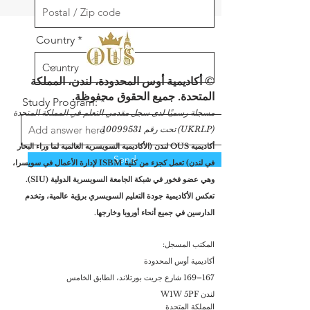
Country
© أكاديمية أوس المحدودة، لندن، المملكة
المتحدة. جميع الحقوق محفوظة.
Study Program:
مسجلة رسميًا لدى سجل مقدمي التعلم في المملكة المتحدة
(UKRLP) تحت رقم
10099531
.
أكاديمية OUS لندن (الأكاديمية السويسرية العالمية لما وراء البحار
Send
في لندن) تعمل كجزء من كلية ISBM لإدارة الأعمال في سويسرا،
وهي عضو فخور في شبكة الجامعة السويسرية الدولية (SIU).
تعكس الأكاديمية جودة التعليم السويسري برؤية عالمية، وتخدم
الدارسين في جميع أنحاء أوروبا وخارجها.
المكتب المسجل:
أكاديمية أوس المحدودة
167–169 شارع جريت بورتلاند، الطابق الخامس
لندن W1W 5PF
المملكة المتحدة