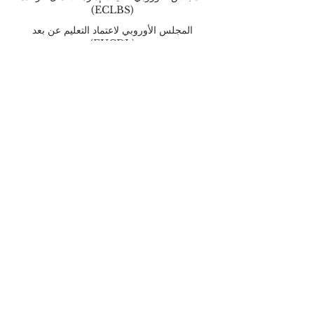
(ECLBS)
المجلس الأوروبي لاعتماد التعليم عن بعد
(EUCDL)
التعليم في زيورخ، سويسرا: الدراسة والحياة في
زيورخ
موقع "الدراسة في سويسرا" معلومات عن افضل
الجامعات
التصنيفات والتقييمات والتقدير
شبكة تصنيف الجودة QRNW (تصنيف الجامعات
والمعاهد الرائدة)
تصنيفات كيو إس العالمية للجامعات، شركة
كواكاريلي سيموندز المحدودة، المملكة المتحدة
تصنيف التايمز للتعليم العالي (تصنيفات الجامعات
العالمية) - المملكة المتحدة
تصنيفات TopMBA (تصنيفات كليات إدارة
الأعمال من QS)