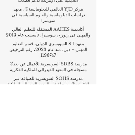
أكاديمية على الإنترنت لدعم الطلاب
مركز YJD العالمي للدبلوماسية®، معهد
دراسات الدبلوماسية والعلوم السياسية في
سويسرا
أكاديمية AAHES المستقلة للتعليم العالي
والمهني في زيورخ، سويسرا، تأسست عام 2013
معهد SII السويسري الدولي، قسم التعليم
المهني – دبي، منذ عام 2023، رقم الترخيص
1196747
مدرسة SDBS السويسرية للأعمال عن بعد®
مسجلة في المعهد الفيدرالي للملكية الفكرية
مدرسة SOHS السويسرية للضيافة عبر
الإنترنت® مسجلة في المعهد الفيدرالي للملكية
الفكرية
أكاديمية OUS الملكية (الأكاديمية الدولية في
سويسرا)، التي تأسست عام 2013 في زيورخ
أكاديمية أمبر ريغا، مسجلة في السجل الحكومي
للمؤسسات التعليمية في لاتفيا رقم
3380802601
الشركاء والعضويات وضمان الجودة