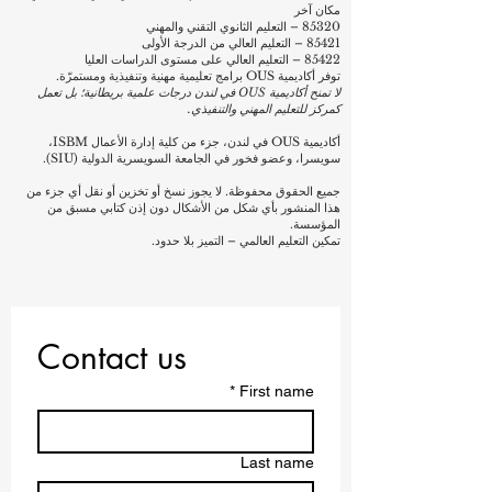
مكان آخر
85320 – التعليم الثانوي التقني والمهني
85421 – التعليم العالي من الدرجة الأولى
85422 – التعليم العالي على مستوى الدراسات العليا
توفر أكاديمية OUS برامج تعليمية مهنية وتنفيذية ومستمرّة.
لا تمنح أكاديمية OUS في لندن درجات علمية بريطانية؛ بل تعمل
كمركز للتعليم المهني والتنفيذي.
أكاديمية OUS في لندن، جزء من كلية إدارة الأعمال ISBM،
سويسرا، وعضو فخور في الجامعة السويسرية الدولية (SIU).
جميع الحقوق محفوظة. لا يجوز نسخ أو تخزين أو نقل أي جزء من
هذا المنشور بأي شكل من الأشكال دون إذن كتابي مسبق من
المؤسسة.
تمكين التعليم العالمي – التميز بلا حدود.
Contact us
*
First name
Last name