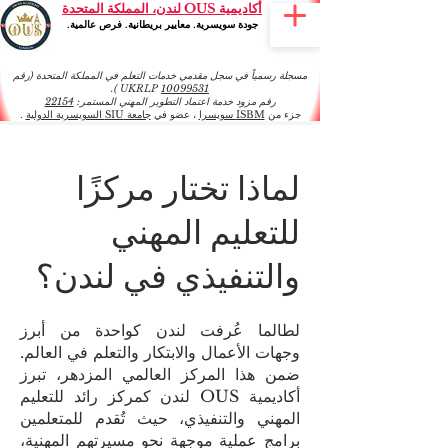
أكاديمية OUS لندن، المملكة المتحدة
جودة سويسرية. معايير بريطانية. فرص عالمية.
مسجلة رسمياً في سجل مقدمي خدمات التعلم في المملكة المتحدة (رقم
).
UKRLP
10099531
رقم مزود خدمة اعتماد التطوير المهني المستمر:
22154
جزء من
ISBM سويسرا
، عضو في
جامعة SIU السويسرية الدولية
.
لماذا تختار مركزًا
للتعليم المهني
والتنفيذي في لندن؟
لطالما عُرفت لندن كواحدة من أبرز
وجهات الأعمال والابتكار والتعلم في العالم.
ضمن هذا المركز العالمي المزدهر، تبرز
أكاديمية OUS لندن كمركز رائد للتعليم
المهني والتنفيذي، حيث تُقدم للمتعلمين
برامج عملية موجهة نحو مسيرتهم المهنية،