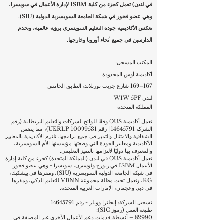
في لندن) تعمل كجزء من كلية ISBM لإدارة الأعمال في سويسرا،
وهي عضو فخور في شبكة الجامعة السويسرية الدولية (SIU).
تعكس الأكاديمية جودة التعليم السويسري برؤية عالمية، وتخدم
الدارسين في جميع أنحاء أوروبا وخارجها.
المكتب المسجل:
أكاديمية أوس المحدودة
167–169 شارع جريت بورتلاند، الطابق الخامس
لندن W1W 5PF
المملكة المتحدة
تعمل أكاديمية OUS وفقًا للوائح الشركات والتعليم البريطانية (رقم
الشركة
14645791
| رقم UKRLP
10099531)
، مما يضمن
الشفافية والامتثال والتميز في جميع برامجها. تلتزم الأكاديمية بالمعايير
الأكاديمية ومعايير الجودة التي وضعتها مؤسستها الأم السويسرية،
والمعترف بها دوليًا لالتزامها بالتميز التعليمي.
تعمل أكاديمية OUS في لندن (المملكة المتحدة) كجزء من كلية إدارة
الأعمال ISBM في زيورخ ولوسيرن، سويسرا - وهي عضو فخور
في شبكة الجامعة الدولية السويسرية (SIU)، ومقرها في بيشكيك،
KG، وتعمل تحت مظلة مجموعة VBNN للتعليم الذكي، ومقرها
في دبي وعجمان، الإمارات العربية المتحدة.
تسجيل الشركة: إنجلترا وويلز - رقم
14645791
طبيعة العمل (رموز SIC):
82990 – أنشطة خدمات دعم الأعمال الأخرى غير المصنفة في