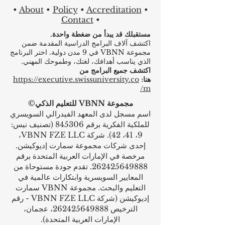
•
About
•
Policy
•
Accreditation
•
Contact
•
مستقبلك قد يبدأ من ضغطة واحدة.
اكتشف آلاف البرامج الدراسية المقدمة ضمن
مجموعة VBNN في 9 مدن دولية. اختر البرنامج
الذي يناسب أهدافك، لغتك، وطموحك المهني.
اكتشف جميع البرامج من
هنا:
https://executive.swissuniversity.co
m/
مجموعة VBNN للتعليم الذكي©
اسم مسجل لدى المعهد الفيدرالي السويسري
للملكية الفكرية برقم 845306 (تصنيف نيس:
9، 41، 42). شركة VBNN FZE LLC،
إحدى شركات مجموعة سمارت إديوكيشن.
مرخصة في الإمارات العربية المتحدة برقم
262425649888
. تقدم جودة مستوحاة من
المعايير السويسرية وابتكارات عالمية في
التعليم والبحث. مجموعة VBNN سمارت
إديوكيشن (شركة VBNN FZE LLC - رقم
الترخيص
262425649888
، عجمان،
الإمارات العربية المتحدة).