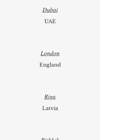
Dubai
UAE
London
England
Riga
Latvia
Bishkek