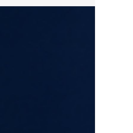
أن يمنح #المهنيين_الدوليين فرصة مهمة لتطوي
معارفهم ومهاراتهم، خاصةً لمن يرغبون في
تحسين مسارهم المهني دون التوقف عن العمل
أو الابتعاد عن مسؤولياتهم الحالية. تأسست
أكاديمية OUS لندن في عام 2023، وهي
مسجلة رسميًا في سجل مزودي التعليم في
المملكة المتحدة تحت رقم UKRLP
10099531، كما أنها مزود لدى خدم