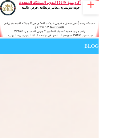
أكاديمية OUS لندن، المملكة المتحدة
جودة سويسرية. معايير بريطانية. فرص عالمية.
مسجلة رسمياً في سجل مقدمي خدمات التعلم في المملكة المتحدة (رقم
).
UKRLP
10099531
رقم مزود خدمة اعتماد التطوير المهني المستمر:
22154
جزء من
ISBM سويسرا
، عضو في
جامعة SIU السويسرية الدولية
.
BLOG