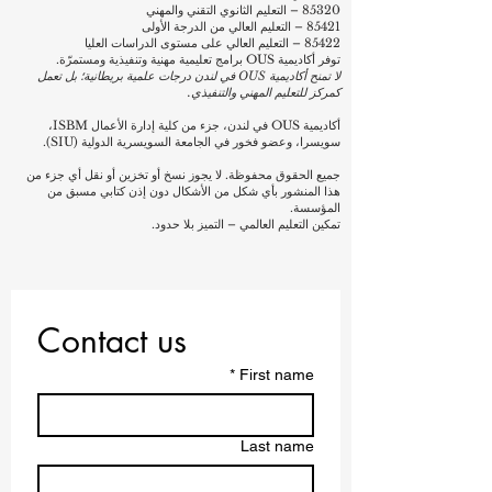
تعمل أكاديمية OUS في لندن (المملكة المتحدة) كجزء من كلية إدارة
الأعمال ISBM في زيورخ ولوسيرن، سويسرا - وهي عضو فخور
في شبكة الجامعة الدولية السويسرية (SIU)، ومقرها في بيشكيك،
KG، وتعمل تحت مظلة مجموعة VBNN للتعليم الذكي، ومقرها
في دبي وعجمان، الإمارات العربية المتحدة.
تسجيل الشركة: إنجلترا وويلز - رقم
14645791
طبيعة العمل (رموز SIC):
82990 – أنشطة خدمات دعم الأعمال الأخرى غير المصنفة في
مكان آخر
85320 – التعليم الثانوي التقني والمهني
85421 – التعليم العالي من الدرجة الأولى
85422 – التعليم العالي على مستوى الدراسات العليا
توفر أكاديمية OUS برامج تعليمية مهنية وتنفيذية ومستمرّة.
لا تمنح أكاديمية OUS في لندن درجات علمية بريطانية؛ بل تعمل
كمركز للتعليم المهني والتنفيذي.
أكاديمية OUS في لندن، جزء من كلية إدارة الأعمال ISBM،
سويسرا، وعضو فخور في الجامعة السويسرية الدولية (SIU).
جميع الحقوق محفوظة. لا يجوز نسخ أو تخزين أو نقل أي جزء من
هذا المنشور بأي شكل من الأشكال دون إذن كتابي مسبق من
المؤسسة.
تمكين التعليم العالمي – التميز بلا حدود.