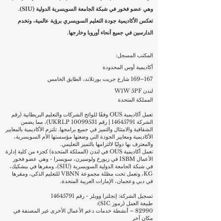
عالمية متكاملة تجمع بين التعليم والبحث
© أكاديمية أوس المحدودة، لندن، المملكة
والتطوير والتكنولوجيا ، وتهدف إلى جعل التعليم
المتحدة. جميع الحقوق محفوظة.
عالي الجو
مسجلة رسميًا لدى سجل مقدمي التعلم في المملكة المتحدة
(UKRLP) تحت رقم
10099531
.
أكاديمية OUS لندن (الأكاديمية السويسرية العالمية لما وراء البحار
في لندن) تعمل كجزء من كلية ISBM لإدارة الأعمال في سويسرا،
وهي عضو فخور في شبكة الجامعة السويسرية الدولية (SIU).
تعكس الأكاديمية جودة التعليم السويسري برؤية عالمية، وتخدم
الدارسين في جميع أنحاء أوروبا وخارجها.
المكتب المسجل:
أكاديمية أوس المحدودة
167–169 شارع جريت بورتلاند، الطابق الخامس
لندن W1W 5PF
المملكة المتحدة
تعمل أكاديمية OUS وفقًا للوائح الشركات والتعليم البريطانية (رقم
الشركة
14645791
| رقم UKRLP
10099531)
، مما يضمن
الشفافية والامتثال والتميز في جميع برامجها. تلتزم الأكاديمية بالمعايير
الأكاديمية ومعايير الجودة التي وضعتها مؤسستها الأم السويسرية،
والمعترف بها دوليًا لالتزامها بالتميز التعليمي.