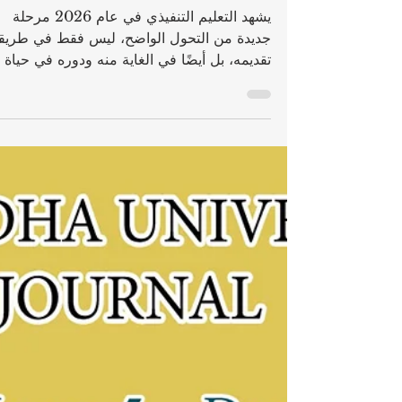
2026: ما الذي يتغير ولماذا
يهم؟
يشهد التعليم التنفيذي في عام 2026 مرحلة
جديدة من التحول الواضح، ليس فقط في طريق
تقديمه، بل أيضًا في الغاية منه ودوره في حياة
المهنيين وصنّاع القرار. فالتعليم التنفيذي لم يعد
خيارًا إضافيًا يلجأ إليه المدير أو صاحب الأعمال
بعد سنوات طويلة من الخبرة، بل أصبح جزءًا م
التطور المهني المستمر في عالم سريع التغير،
تتبدل فيه المهارات المطلوبة بوتيرة أعلى من
السابق، وتزداد فيه الحاجة إلى الفهم العملي
والرؤية الدولية والقدرة على التكيف. في هذا
السياق، تبرز أهمية المؤسسات التي تقدم مسا