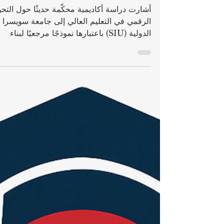
اعتراف أكاديمي دولي
بجامعة سويسرا الدولية
كنموذج للتعليم الذكي
أشارت دراسة أكاديمية محكّمة حديثًا حول التح
الرقمي في التعليم العالي إلى جامعة سويسرا
الدولية (SIU) باعتبارها نموذجًا مرجعيًا لبناء
الجامعات الذكية . وقد صنّف البحث المستقل
الجامعة ضمن نخبة المؤسسات التعليمية العالمي
التي تمثل الجامعات الحديثة المتجهة نحو أنظمة
تعليم ذكية مدعومة بالتكنولوجيا. اعتراف أكادي
في عصر التحول الرقمي حملت الدراسة عنوان
«الجامعات الذكية: دراسة مقارنة لإمكانية
توظيفها في تطوير التعليم العالي في اليمن» ،و
أعدّها كل من حنان عبدالرقيب فرحان الحم