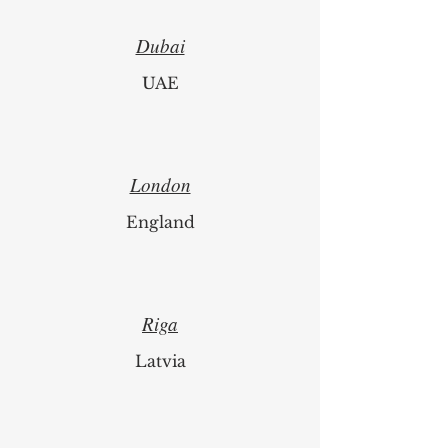
Zurich
Switzerland
Dubai
UAE
London
England