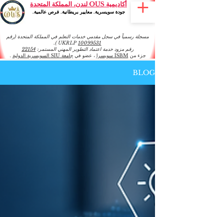
أكاديمية OUS لندن، المملكة المتحدة
جودة سويسرية. معايير بريطانية. فرص عالمية.
مسجلة رسمياً في سجل مقدمي خدمات التعلم في المملكة المتحدة (رقم
).
UKRLP
10099531
رقم مزود خدمة اعتماد التطوير المهني المستمر:
22154
جزء من
ISBM سويسرا
، عضو في
جامعة SIU السويسرية الدولية
.
BLOG