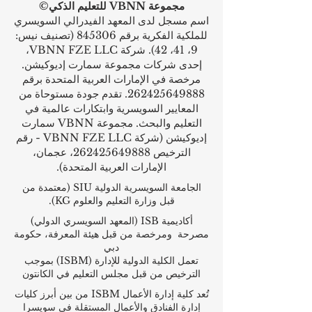
هنا:
https://executive.swissuniversity.co
m/
مجموعة VBNN للتعليم الذكي©
اسم مسجل لدى المعهد الفيدرالي السويسري
للملكية الفكرية برقم 845306 (تصنيف نيس:
9، 41، 42). شركة VBNN FZE LLC،
إحدى شركات مجموعة سمارت إديوكيشن.
مرخصة في الإمارات العربية المتحدة برقم
262425649888
. تقدم جودة مستوحاة من
المعايير السويسرية وابتكارات عالمية في
التعليم والبحث. مجموعة VBNN سمارت
إديوكيشن (شركة VBNN FZE LLC - رقم
الترخيص
262425649888
، عجمان،
الإمارات العربية المتحدة).
الجامعة السويسرية الدولية
SIU
(
معتمدة من
قبل وزارة التعليم والعلوم KG).
أكاديمية ISB (المعهد السويسري الدولي)
مصرحة ومرخصة من قبل هيئة المعرفة، حكومة
دبي
تعمل الكلية الدولية للإدارة (ISBM) بموجب
الترخيص من قبل مجلس التعليم في الكانتون