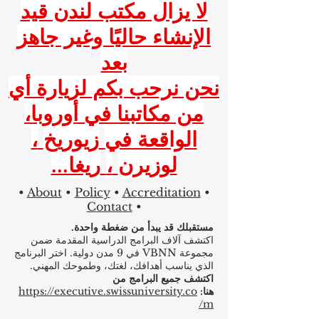
لا يزال مكتب لندن قيد
الإنشاء حاليًا وغير جاهز
بعد
نحن نرحب بكم لزيارة أي
من مكاتبنا في أوروبا،
الواقعة في
زيوريخ
،
لوزيرن
،
ريغا...
•
About
•
Policy
•
Accreditation
•
Contact
•
مستقبلك قد يبدأ من ضغطة واحدة.
اكتشف آلاف البرامج الدراسية المقدمة ضمن
مجموعة VBNN في 9 مدن دولية. اختر البرنامج
الذي يناسب أهدافك، لغتك، وطموحك المهني.
اكتشف جميع البرامج من