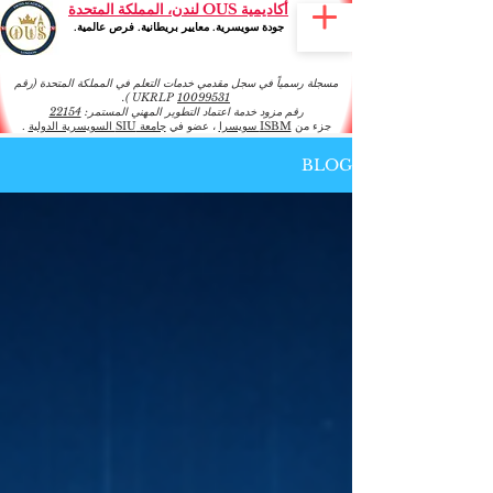
أكاديمية OUS لندن، المملكة المتحدة
جودة سويسرية. معايير بريطانية. فرص عالمية.
مسجلة رسمياً في سجل مقدمي خدمات التعلم في المملكة المتحدة (رقم
).
UKRLP
10099531
رقم مزود خدمة اعتماد التطوير المهني المستمر:
22154
جزء من
ISBM سويسرا
، عضو في
جامعة SIU السويسرية الدولية
.
BLOG