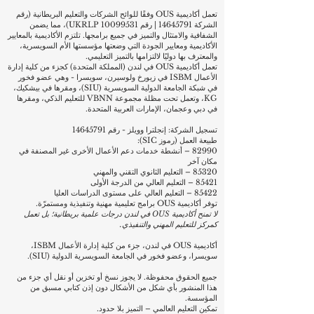
لندن W1W 5PF
المملكة المتحدة
تعمل أكاديمية OUS وفقًا للوائح الشركات والتعليم البريطانية (رقم
الشركة
14645791
| رقم UKRLP
10099531)
، مما يضمن
الشفافية والامتثال والتميز في جميع برامجها. تلتزم الأكاديمية بالمعايير
الأكاديمية ومعايير الجودة التي وضعتها مؤسستها الأم السويسرية،
والمعترف بها دوليًا لالتزامها بالتميز التعليمي.
تعمل أكاديمية OUS في لندن (المملكة المتحدة) كجزء من كلية إدارة
الأعمال ISBM في زيورخ ولوسيرن، سويسرا - وهي عضو فخور
في شبكة الجامعة الدولية السويسرية (SIU)، ومقرها في بيشكيك،
KG، وتعمل تحت مظلة مجموعة VBNN للتعليم الذكي، ومقرها
في دبي وعجمان، الإمارات العربية المتحدة.
تسجيل الشركة: إنجلترا وويلز - رقم
14645791
طبيعة العمل (رموز SIC):
82990 – أنشطة خدمات دعم الأعمال الأخرى غير المصنفة في
مكان آخر
85320 – التعليم الثانوي التقني والمهني
85421 – التعليم العالي من الدرجة الأولى
85422 – التعليم العالي على مستوى الدراسات العليا
توفر أكاديمية OUS برامج تعليمية مهنية وتنفيذية ومستمرّة.
لا تمنح أكاديمية OUS في لندن درجات علمية بريطانية؛ بل تعمل
كمركز للتعليم المهني والتنفيذي.
أكاديمية OUS في لندن، جزء من كلية إدارة الأعمال ISBM،
سويسرا، وعضو فخور في الجامعة السويسرية الدولية (SIU).
جميع الحقوق محفوظة. لا يجوز نسخ أو تخزين أو نقل أي جزء من