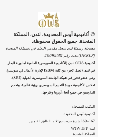
التعلم والتطور. ولهذا السبب، أصبح التعليم
المهني عنصرًا مهمًا جدًا لرواد الأعمال وأصحاب
الأعمال، خاصة في مرحلة تتغير فيها الأسواق
بسرعة وتتبدل فيها احتياجات العملاء وأساليب
العمل بشكل مستمر. كثير من الناس يربطون
التعليم بمرحلة الدراسة الأولى فقط، لكن الحقي
© أكاديمية أوس المحدودة، لندن، المملكة
أن التعلم الحقيقي في مجال الأعمال لا يتوقف
المتحدة. جميع الحقوق محفوظة.
عند سن معينة
مسجلة رسميًا لدى سجل مقدمي التعلم في المملكة المتحدة
(UKRLP) تحت رقم
10099531
.
أكاديمية OUS لندن (الأكاديمية السويسرية العالمية لما وراء البحار
في لندن) تعمل كجزء من كلية ISBM لإدارة الأعمال في سويسرا،
وهي عضو فخور في شبكة الجامعة السويسرية الدولية (SIU).
تعكس الأكاديمية جودة التعليم السويسري برؤية عالمية، وتخدم
الدارسين في جميع أنحاء أوروبا وخارجها.
المكتب المسجل:
أكاديمية أوس المحدودة
167–169 شارع جريت بورتلاند، الطابق الخامس