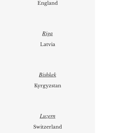
London
England
Riga
Latvia
Bishkek
Kyrgyzstan
Luzern