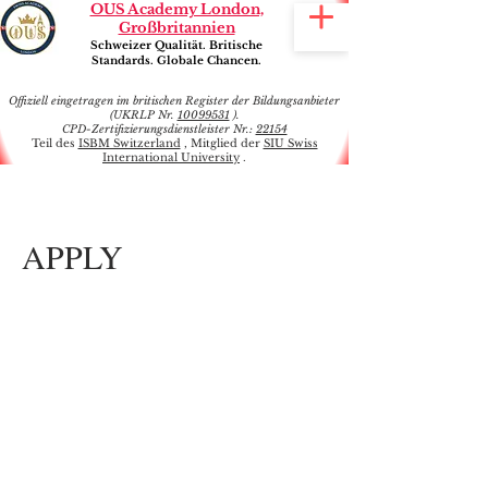
OUS Academy London,
Großbritannien
Schweizer Qualität. Britische
Standards. Globale Chancen.
Offiziell eingetragen im britischen Register der Bildungsanbieter
(UKRLP Nr.
10099531
).
CPD-Zertifizierungsdienstleister Nr.:
22154
Teil des
ISBM Switzerland
, Mitglied der
SIU Swiss
International University
.
APPLY