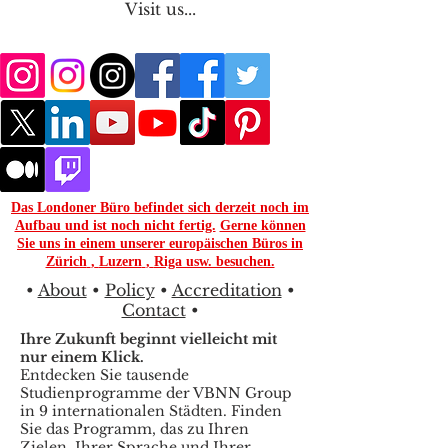
Visit us...
Das Londoner Büro befindet sich derzeit noch im
Aufbau und ist noch nicht fertig.
Gerne können
Sie uns in einem unserer europäischen Büros in
Zürich
,
Luzern
,
Riga usw. besuchen.
•
About
•
Policy
•
Accreditation
•
Contact
•
Ihre Zukunft beginnt vielleicht mit
nur einem Klick.
Entdecken Sie tausende
Studienprogramme der VBNN Group
in 9 internationalen Städten. Finden
Sie das Programm, das zu Ihren
Zielen, Ihrer Sprache und Ihrer