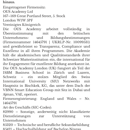
hinaus.
Eingetragener Firmensitz:
OUS Academy Ltd
167–169 Great Portland Street, 5. Stock
London W1W 5PF
Vereinigtes Königreich
Die OUS Academy arbeitet vollständig in
Übereinstimmung mit den britischen
Unternehmens- und Bildungsbestimmungen
(Firmennummer
14645791
| UKRLP-Nr.
10099531)
und gewährleistet so Transparenz, Compliance und
Exzellenz in all ihren Programmen. Die Akademie
hält die akademischen und Qualitätsstandards ihrer
Schweizer Mutterinstitution ein, die international für
ihr Engagement für exzellente Bildung anerkannt ist.
Die OUS Academy London (UK) fungiert als Teil der
ISBM Business School in Zürich und Luzern,
Schweiz – ein stolzes Mitglied des Swiss
International University (SIU) Netzwerks mit
Hauptsitz in Bischkek, KG, das unter dem Dach der
VBNN Smart Education Group mit Sitz in Dubai und
Ajman, VAE, operiert.
Firmenregistrierung: England und Wales – Nr.
14645791
Art des Geschäfts (SIC-Codes):
82990 – Sonstige, anderweitig nicht klassifizierte
Dienstleistungen zur Unterstützung von
Unternehmen
85320 – Technische und berufliche Sekundarbildung
85421 – Hochschulbildung auf Bachelor-Niveau