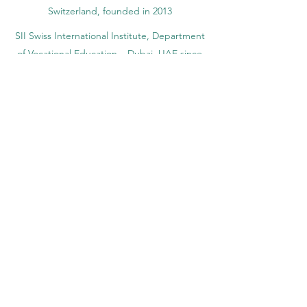
Switzerland, founded in 2013
SII Swiss International Institute, Department
of Vocational Education – Dubai, UAE since
2023, License 1196747
SDBS Swiss Distance Business School®
registered by the Swiss Federal Institute of
Intellectual Property, Nr. 806818
SOHS Swiss Online Hospitality School®
registered name by the Swiss Federal
Institute for Intellectual Property​
OUS Royal Academy (International Academy
in Switzerland,) founded in 2013, offering
online education
Amber Academy Riga, Registered in the
State Register of Educational Institutions of