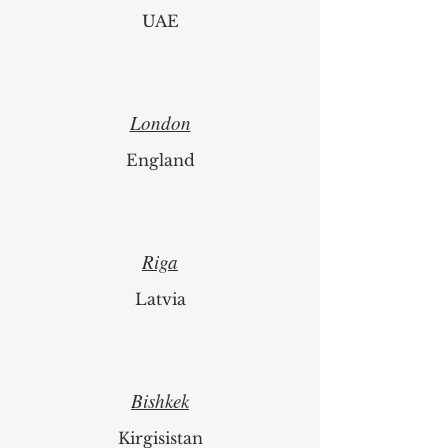
UAE
London
England
Riga
Latvia
Bishkek
Kirgisistan