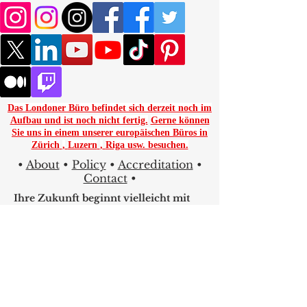
Das Londoner Büro befindet sich derzeit noch im
Aufbau und ist noch nicht fertig.
Gerne können
Sie uns in einem unserer europäischen Büros in
Zürich
,
Luzern
,
Riga usw. besuchen.
•
About
•
Policy
•
Accreditation
•
Contact
•
Ihre Zukunft beginnt vielleicht mit
nur einem Klick.
Entdecken Sie tausende
Studienprogramme der VBNN Group
in 9 internationalen Städten. Finden
Sie das Programm, das zu Ihren
Zielen, Ihrer Sprache und Ihrer
beruflichen Zukunft passt.
Alle Programme hier