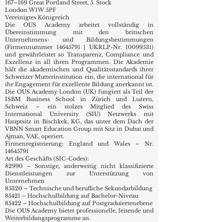
167–169 Great Portland Street, 5. Stock
London W1W 5PF
Vereinigtes Königreich
Die OUS Academy arbeitet vollständig in
Übereinstimmung mit den britischen
Unternehmens- und Bildungsbestimmungen
(Firmennummer
14645791
| UKRLP-Nr.
10099531)
und gewährleistet so Transparenz, Compliance und
Exzellenz in all ihren Programmen. Die Akademie
hält die akademischen und Qualitätsstandards ihrer
Schweizer Mutterinstitution ein, die international für
ihr Engagement für exzellente Bildung anerkannt ist.
Die OUS Academy London (UK) fungiert als Teil der
ISBM Business School in Zürich und Luzern,
Schweiz – ein stolzes Mitglied des Swiss
International University (SIU) Netzwerks mit
Hauptsitz in Bischkek, KG, das unter dem Dach der
VBNN Smart Education Group mit Sitz in Dubai und
Ajman, VAE, operiert.
Firmenregistrierung: England und Wales – Nr.
14645791
Art des Geschäfts (SIC-Codes):
82990 – Sonstige, anderweitig nicht klassifizierte
Dienstleistungen zur Unterstützung von
Unternehmen
85320 – Technische und berufliche Sekundarbildung
85421 – Hochschulbildung auf Bachelor-Niveau
85422 – Hochschulbildung auf Postgraduiertenebene
Die OUS Academy bietet professionelle, leitende und
Weiterbildungsprogramme an.