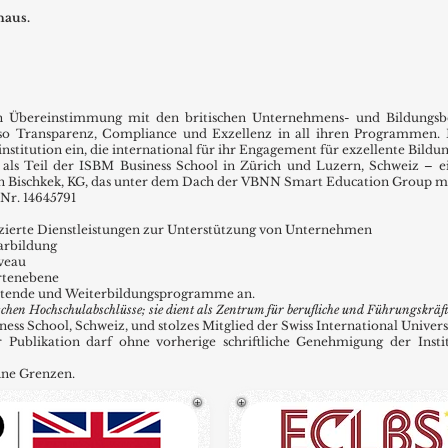
naus.
in Übereinstimmung mit den britischen Unternehmens- und Bildung
so Transparenz, Compliance und Exzellenz in all ihren Programmen.
stitution ein, die international für ihr Engagement für exzellente Bildun
s Teil der ISBM Business School in Zürich und Luzern, Schweiz – ein 
in Bischkek, KG, das unter dem Dach der VBNN Smart Education Group mit
Nr. 14645791
ifizierte Dienstleistungen zur Unterstützung von Unternehmen
arbildung
veau
rtenebene
eitende und Weiterbildungsprogramme an.
chen Hochschulabschlüsse; sie dient als Zentrum für berufliche und Führungskräf
 School, Schweiz, und stolzes Mitglied der Swiss International Universi
r Publikation darf ohne vorherige schriftliche Genehmigung der Insti
hne Grenzen.