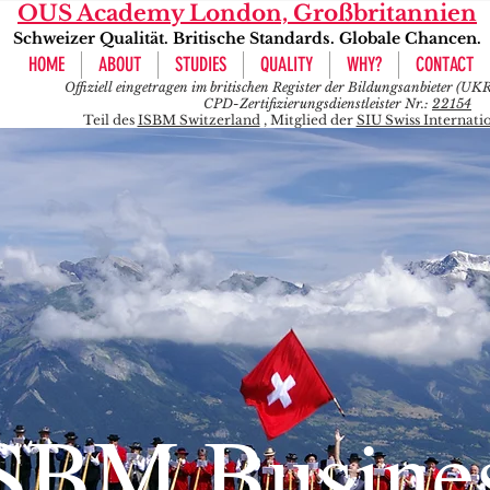
OUS Academy London, Großbritannien
Schweizer Qualität. Britische Standards. Globale Chancen.
HOME
ABOUT
STUDIES
QUALITY
WHY?
CONTACT
Offiziell eingetragen im britischen Register der Bildungsanbieter (U
CPD-Zertifizierungsdienstleister Nr.:
22154
Teil des
ISBM Switzerland
, Mitglied der
SIU Swiss Internati
SBM Busine