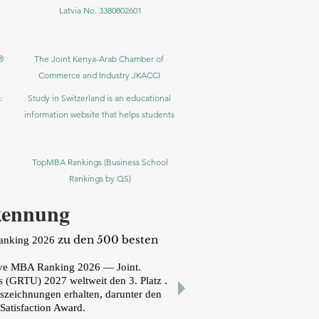
Latvia No. 3380802601
®
The Joint Kenya-Arab Chamber of
Commerce and Industry JKACCI
:
Study in Switzerland is an educational
information website that helps students
TopMBA Rankings (Business School
Rankings by QS)
kennung
zu den 500 besten
Ranking 2026
ive MBA Ranking 2026 — Joint.
.
es (GRTU) 2027
weltweit den 3. Platz
uszeichnungen erhalten, darunter den
atisfaction Award.