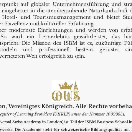
erpunkt auf globaler Unternehmensführung und str
eingebettet in die atemberaubende Naturlandschaft de
ss, Hotel- und Tourismusmanagement und bietet St
 Exzellenz und kultureller Erfahrung.
ber modernste Einrichtungen und werden von erfa
. So wird ein Lernerlebnis gewährleistet, das hö
tspricht. Die Mission des ISBM ist es, zukünftige Fü
handeln und professionell bestens gerüstet 
ernetzten Welt erfolgreich zu sein.
 Vereinigtes Königreich. Alle Rechte vorbeha
m Register of Learning Providers (UKRLP) unter der Nummer 10099531.
sal Swiss Academy in London) ist Teil der ISBM Business School in 
tzwerks. Die Akademie steht für schweizerische Bildungsqualität mit