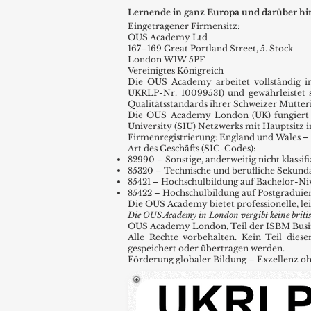
Lernende in ganz Europa und darüber hi
Eingetragener Firmensitz:
OUS Academy Ltd
167–169 Great Portland Street, 5. Stock
London W1W 5PF
Vereinigtes Königreich
Die OUS Academy arbeitet vollständig 
UKRLP-Nr. 10099531) und gewährleistet 
Qualitätsstandards ihrer Schweizer Mutterin
Die OUS Academy London (UK) fungiert al
University (SIU) Netzwerks mit Hauptsitz 
Firmenregistrierung: England und Wales – 
Art des Geschäfts (SIC-Codes):
82990 – Sonstige, anderweitig nicht klass
85320 – Technische und berufliche Sekund
85421 – Hochschulbildung auf Bachelor-Ni
85422 – Hochschulbildung auf Postgraduie
Die OUS Academy bietet professionelle, l
Die OUS Academy in London vergibt keine britis
OUS Academy London, Teil der ISBM Business
Alle Rechte vorbehalten. Kein Teil diese
gespeichert oder übertragen werden.
Förderung globaler Bildung – Exzellenz o