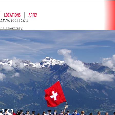
LOCATIONS
APPLY
KRLP Nr.
10099531
).
onal University
.
ss