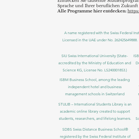
Entdecken Sie tausende Studienprogram
Sprache und Ihrer beruflichen Zukunft 
Alle Programme hier entdecken:
https
A name registered with the Swiss Federal Inst
Licensed in the UAE under No. 262425649888. 
SIU Swiss International University (
State-
ISB
accredited by the Ministry of Education and
D
Science KG, License No. LS240001853.)
ISBM Business School, among the leading
independent hotel and business
management schools in Switzerland
STULIB – International Students Library is an
academic online library created to support
students, researchers, and lifelong learners.
Sc
SDBS Swiss Distance Business School®
registered by the Swiss Federal Institute of