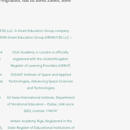
rogramm, das zu Ihren Zielen, Ihrer
BNN FZE LLC. A Smart Education Group company.
h. VBNN Smart Education Group (VBNN FZE LLC –
BM
OUS Academy in London is officially
y
registered with the United Kingdom
Register of Learning Providers (UKRLP)
in
IOSAAT Institute of Space and Applied
ss
Technologies, Advancing Space Sciences
.
and Technologies
r
SII Swiss International Institute, Department
of Vocational Education – Dubai, UAE since
2023, License 1196747
Amber Academy Riga, Registered in the
3,
State Register of Educational Institutions of