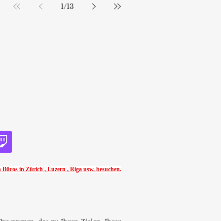
1
/
13
 Büros in
Zürich
,
Luzern
,
Riga usw. besuchen.