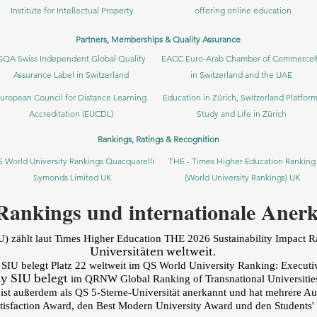
Institute for Intellectual Property​
offering online education
Partners, Memberships & Quality Assurance
GQA Swiss Independent Global Quality
EACC Euro-Arab Chamber of Commerce
Assurance Label in Switzerland
in Switzerland and the UAE
uropean Council for Distance Learning
Education in Zürich, Switzerland Platform
Accreditation (EUCDL)
Study and Life in Zürich
Rankings, Ratings & Recognition
 World University Rankings Quacquarelli
THE - Times Higher Education Ranking
Symonds Limited UK
(World University Rankings) UK
Rankings und internationale Aner
) zählt laut
Times Higher Education THE 2026 Sustainability Impact 
Universitäten weltweit.
 SIU belegt Platz 22 weltweit
im QS World University Ranking: Execut
ty SIU belegt
im QRNW Global Ranking of Transnational Universiti
U ist außerdem als QS 5-Sterne-Universität anerkannt und hat mehrere A
faction Award, den Best Modern University Award und den Students' S