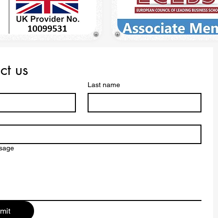
ct us
Last name
ssage
mit