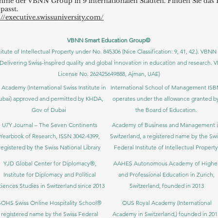
me der VBNN Group in 9 internationalen Städten. Finden Sie das P
passt.
://executive.swissuniversity.com/
VBNN Smart Education Group©
itute of Intellectual Property under No. 845306 (Nice Classification: 9, 41, 42.). V
Delivering Swiss-inspired quality and global innovation in education and researc
License No. 262425649888, Ajman, UAE)
 Academy (International Swiss Institute in
International School of Management IS
ubai) approved and permitted by KHDA,
operates under the allowance granted b
Gov of Dubai
the Board of Education.
U7Y Journal – The Seven Continents
Academy of Business and Management 
Yearbook of Research, ISSN 3042-4399,
Switzerland, a registered name by the Swi
registered by the Swiss National Library
Federal Institute of Intellectual Property
YJD Global Center for Diplomacy®,
AAHES Autonomous Academy of Highe
Institute for Diplomacy and Political
and Professional Education in Zurich,
iences Studies in Switzerland since 2013
Switzerland, founded in 2013
SOHS Swiss Online Hospitality School®
OUS Royal Academy (International
registered name by the Swiss Federal
Academy in Switzerland,) founded in 201